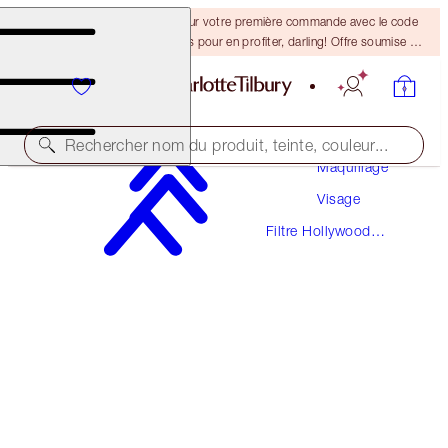
-15 % + la livraison gratuite sur votre première commande avec le code
DARLING15. Connectez-vous pour en profiter, darling! Offre soumise à
conditions.
Rechercher nom du produit, teinte, couleur...
Maquillage
Visage
HOLLYWOOD FLAWLESS FILTER
Filtre Hollywood
2.5 FAIR TRAVEL
Flawless
26,00 $
(
47,27 $
/
10
ml
)