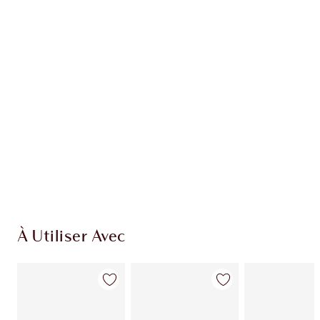
EXCLUSIVITÉS CHARLOTTE TILBURY
Club fidélité Charlotte's Darlings. Gagnez des
points de fidélité à chaque achat!
Livraison standard gratuite quand vous
dépensez 50,00 $
Choisissez 2 échantillons gratuits au moment
du paiement
À Utiliser Avec