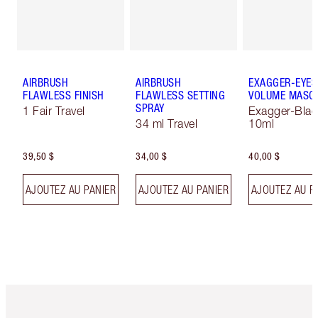
AIRBRUSH
AIRBRUSH
EXAGGER-EYES
FLAWLESS FINISH
FLAWLESS SETTING
VOLUME MASC
SPRAY
1 Fair Travel
Exagger-Blac
34 ml Travel
10ml
39,50 $
34,00 $
40,00 $
AJOUTEZ AU PANIER
AJOUTEZ AU PANIER
AJOUTEZ AU P
Article 1 sur 6
Article 