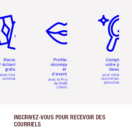
icle 2 sur 6
Article 3 sur 6
Article 4 sur 6
Recevez
Profitez de
Compléter
2 échantillons
récompenses
votre profil
gratuits
et
beauté
d'avantages
avec toutes les
pour obtenir des
commandes
recommandations
avec le Programme
personnalisées
de fidélité de
Charlotte
INSCRIVEZ-VOUS POUR RECEVOIR DES
COURRIELS