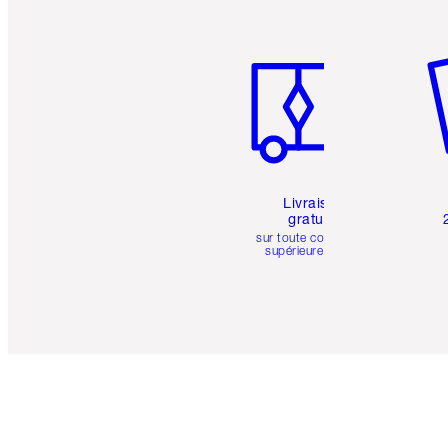
Article 1 sur 6
Art
Livraison
gratuite
sur toute commande
supérieure à 50 $