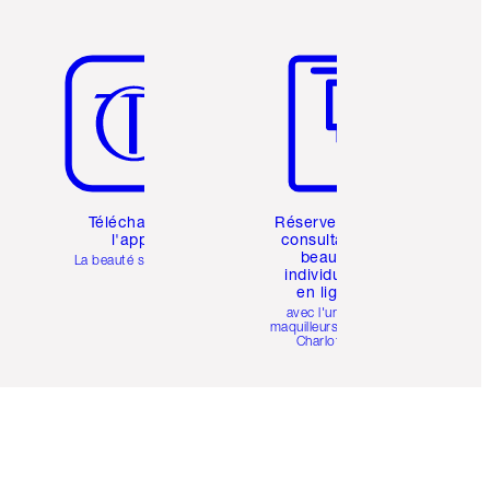
Article 5 sur 6
Article 6 sur 6
Téléchargez
Réservez une
l'appli
consultation
beauté
La beauté simplifiée
individuelle
en ligne
avec l'un des
maquilleurs pro de
Charlotte.