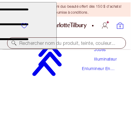
DERNIÈRE CHANCE ! Un mini duo beauté offert dès 150 $ d'achats!
Offre soumise à conditions.
Maquillage
Rechercher nom du produit, teinte, couleur...
Joues
Illuminateur
PRODUIT PRIMÉ
Enlumineur En
FILMSTAR BRONZE + GLOW
Poudre
LIGHT TO MEDIUM
93,50 $
(
58,44 $
/
10
g
)