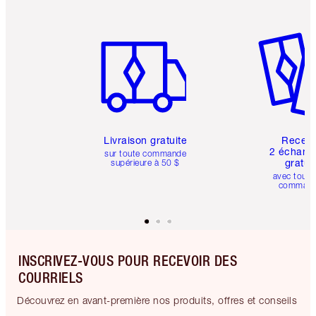
Article 1 sur 6
Article 
Livraison gratuite
Recev
2 échanti
sur toute commande
gratui
supérieure à 50 $
avec toute
comman
INSCRIVEZ-VOUS POUR RECEVOIR DES
COURRIELS
Découvrez en avant-première nos produits, offres et conseils