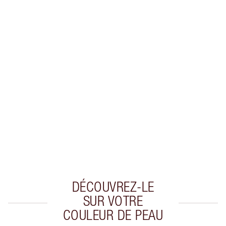
Gagnez 94 points de fidélité
En savoir plus
EXCLUSIVITÉS CHARLOTTE TILBURY
Club fidélité Charlotte's Darlings. Gagnez des
points de fidélité à chaque achat!
Livraison standard gratuite quand vous
dépensez 50,00 $
Choisissez 2 échantillons gratuits au moment
du paiement
DÉCOUVREZ-LE
SUR VOTRE
COULEUR DE PEAU