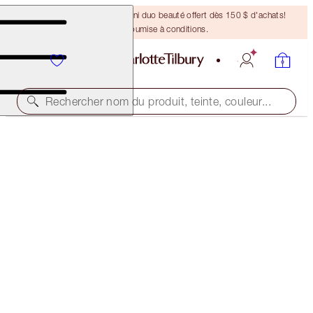
DERNIÈRE CHANCE ! Un mini duo beauté offert dès 150 $ d'achats!
Offre soumise à conditions.
Rechercher nom du produit, teinte, couleur...
D'UNE VALEUR DE 60 $!
HOLLYWOOD SUPERSTAR GLOW KIT
TRAVEL SIZE CHEEK KIT
43,00 $
(
86,00 $
/
10
ml
)