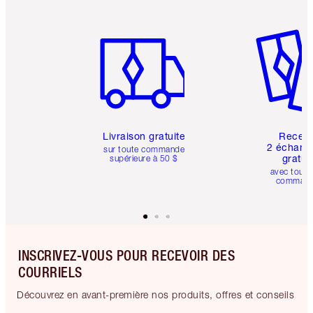
Article 1 sur 6
Article 
Livraison gratuite
Recev
2 échanti
sur toute commande
gratui
supérieure à 50 $
avec toute
comman
INSCRIVEZ-VOUS POUR RECEVOIR DES
COURRIELS
Découvrez en avant-première nos produits, offres et conseils