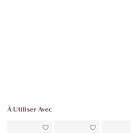
EXCLUSIVITÉS CHARLOTTE TILBURY
Club fidélité Charlotte's Darlings. Gagnez des
points de fidélité à chaque achat!
Livraison standard gratuite quand vous
dépensez 50,00 $
Choisissez 2 échantillons gratuits au moment
du paiement
À Utiliser Avec