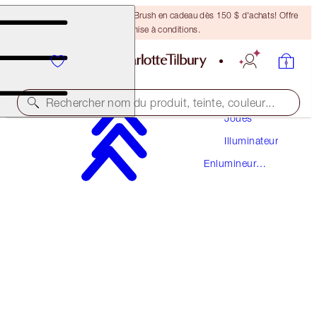
Recevez un pinceau Bronzing Brush en cadeau dès 150 $ d'achats! Offre
soumise à conditions.
Maquillage
Rechercher nom du produit, teinte, couleur...
Joues
Illuminateur
HOLLYWOOD FLAWLESS FILTER
Enlumineur
7 DEEP
Liquide
67,50 $
(
22,50 $
/
10
ml
)