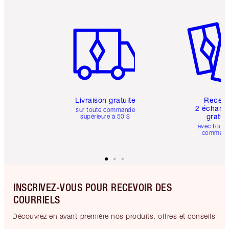
Article 1 sur 6
Article 
Livraison gratuite
Recev
2 échanti
sur toute commande
gratui
supérieure à 50 $
avec toute
comman
INSCRIVEZ-VOUS POUR RECEVOIR DES
COURRIELS
Découvrez en avant-première nos produits, offres et conseils