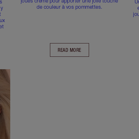
joues crème pour apporter une jolie touche
s
U
de couleur à vos pommettes.
 y
t
jo
aux
et
READ MORE