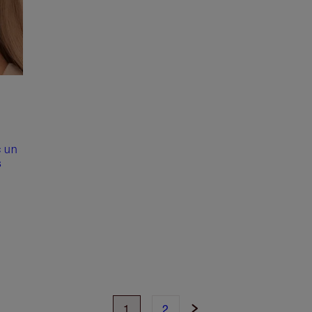
c un
s
.
1
2