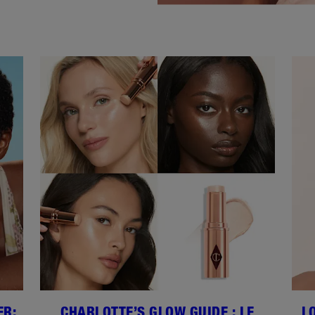
ER:
CHARLOTTE’S GLOW GUIDE : LE
L