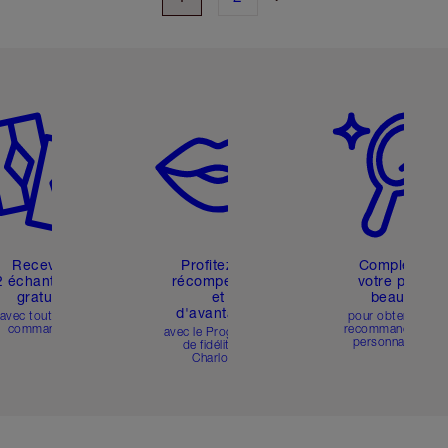
icle 2 sur 6
Article 3 sur 6
Article 4 sur 6
Recevez
Profitez de
Compléter
2 échantillons
récompenses
votre profil
gratuits
et
beauté
d'avantages
avec toutes les
pour obtenir des
commandes
recommandations
avec le Programme
personnalisées
de fidélité de
Charlotte