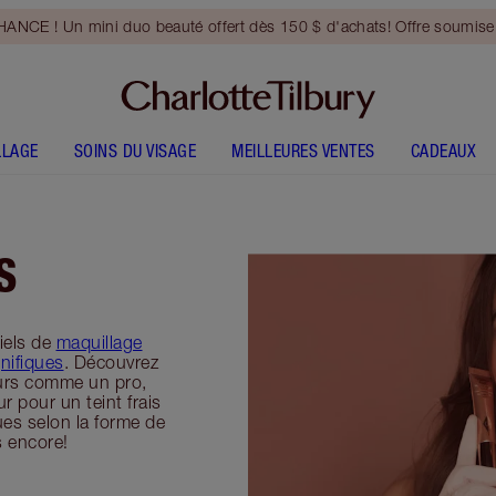
NCE ! Un mini duo beauté offert dès 150 $ d'achats! Offre soumise 
LLAGE
SOINS DU VISAGE
MEILLEURES VENTES
CADEAUX
S
iels de
maquillage
nifiques
. Découvrez
urs comme un pro,
 pour un teint frais
ues selon la forme de
s encore!