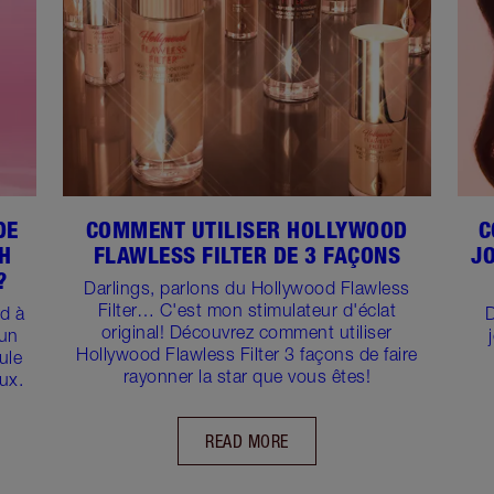
DE
COMMENT UTILISER HOLLYWOOD
C
SH
FLAWLESS FILTER DE 3 FAÇONS
J
?
Darlings, parlons du Hollywood Flawless
Filter… C'est mon stimulateur d'éclat
rd à
D
original! Découvrez comment utiliser
 un
Hollywood Flawless Filter 3 façons de faire
ule
rayonner la star que vous êtes!
ux.
READ MORE