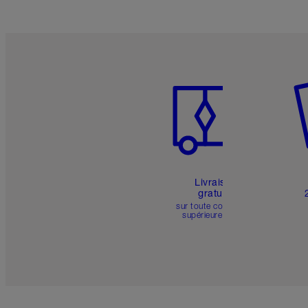
Article 1 sur 6
Art
Livraison
gratuite
sur toute commande
supérieure à 50 $