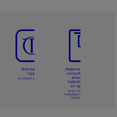
Article 5 sur 6
Article 6 sur 6
Téléchargez
Réservez une
l'appli
consultation
beauté
La beauté simplifiée
individuelle
en ligne
avec l'un des
maquilleurs pro de
Charlotte.