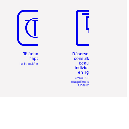
Article 5 sur 6
Article 6 sur 6
Téléchargez
Réservez une
l'appli
consultation
beauté
La beauté simplifiée
individuelle
en ligne
avec l'un des
maquilleurs pro de
Charlotte.