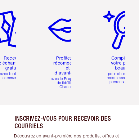
icle 2 sur 6
Article 3 sur 6
Article 4 sur 6
Recevez
Profitez de
Compléter
2 échantillons
récompenses
votre profil
gratuits
et
beauté
d'avantages
avec toutes les
pour obtenir des
commandes
recommandations
avec le Programme
personnalisées
de fidélité de
Charlotte
INSCRIVEZ-VOUS POUR RECEVOIR DES
COURRIELS
Découvrez en avant-première nos produits, offres et