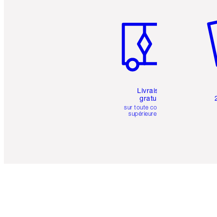
Article 1 sur 6
Art
Livraison
gratuite
sur toute commande
supérieure à 50 $