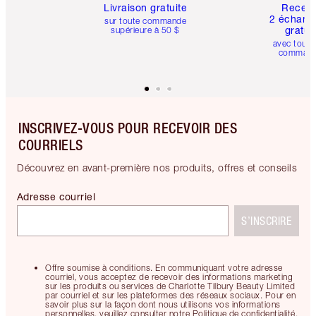
Livraison gratuite
Recev
2 échanti
sur toute commande
gratui
supérieure à 50 $
avec toute
comman
INSCRIVEZ-VOUS POUR RECEVOIR DES
COURRIELS
Découvrez en avant-première nos produits, offres et conseils
Adresse courriel
S’INSCRIRE
Offre soumise à conditions. En communiquant votre adresse
courriel, vous acceptez de recevoir des informations marketing
sur les produits ou services de Charlotte Tilbury Beauty Limited
par courriel et sur les plateformes des réseaux sociaux. Pour en
savoir plus sur la façon dont nous utilisons vos informations
personnelles, veuillez consulter notre Politique de confidentialité.