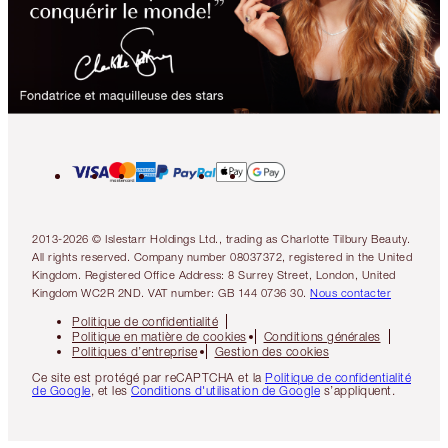
2013-2026 © Islestarr Holdings Ltd., trading as Charlotte Tilbury Beauty.
All rights reserved. Company number 08037372, registered in the United
Kingdom. Registered Office Address: 8 Surrey Street, London, United
Kingdom WC2R 2ND. VAT number: GB 144 0736 30.
Nous contacter
Politique de confidentialité
Politique en matière de cookies
Conditions générales
Politiques d’entreprise
Gestion des cookies
Ce site est protégé par reCAPTCHA et la
Politique de confidentialité
de Google
, et les
Conditions d'utilisation de Google
s’appliquent.