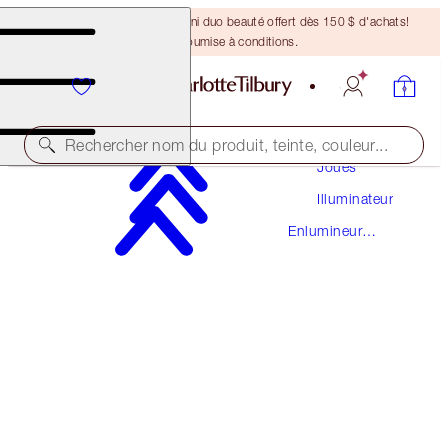
DERNIÈRE CHANCE ! Un mini duo beauté offert dès 150 $ d'achats!
Offre soumise à conditions.
Maquillage
Rechercher nom du produit, teinte, couleur...
Joues
Illuminateur
HOLLYWOOD FLAWLESS FILTER
Enlumineur
8 DEEP
Liquide
67,50 $
(
22,50 $
/
10
ml
)