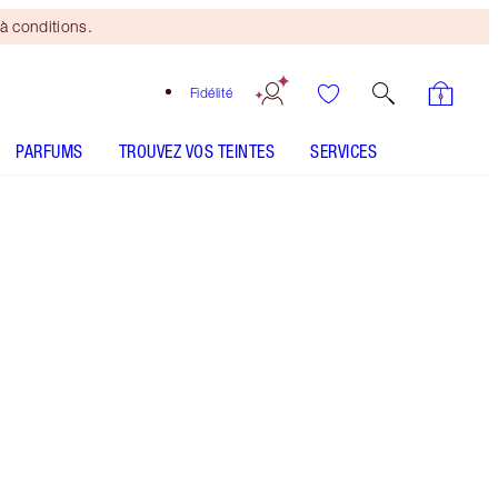
à conditions.
Fidélité
PARFUMS
TROUVEZ VOS TEINTES
SERVICES
3 Fair Travel
Teinte pêche dorée pour les peaux
claires à médium
TEINTES IDÉALES
COMMENT L’APPLIQUER