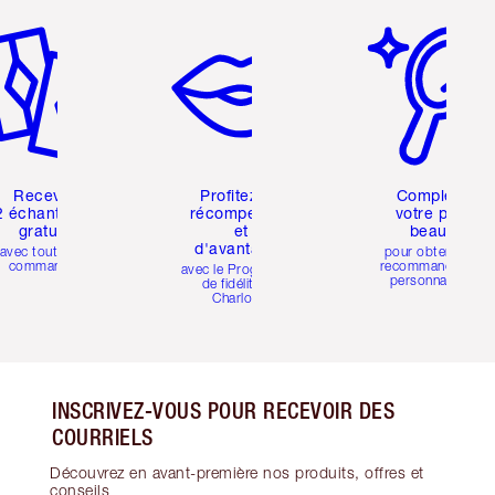
icle 2 sur 6
Article 3 sur 6
Article 4 sur 6
Recevez
Profitez de
Compléter
2 échantillons
récompenses
votre profil
gratuits
et
beauté
d'avantages
avec toutes les
pour obtenir des
commandes
recommandations
avec le Programme
personnalisées
de fidélité de
Charlotte
INSCRIVEZ-VOUS POUR RECEVOIR DES
COURRIELS
Découvrez en avant-première nos produits, offres et
conseils