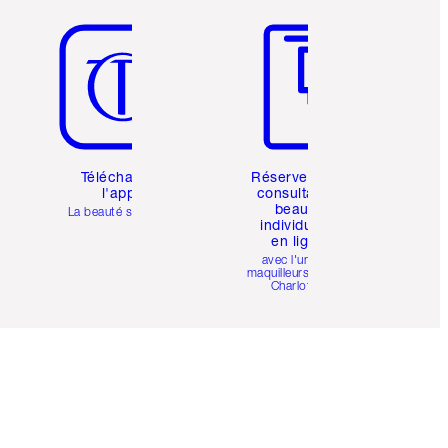
Article 5 sur 6
Article 6 sur 6
Téléchargez
Réservez une
l'appli
consultation
beauté
La beauté simplifiée
individuelle
en ligne
avec l'un des
maquilleurs pro de
Charlotte.