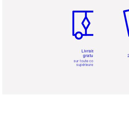
Article 1 sur 6
Art
Livraison
gratuite
sur toute commande
supérieure à 50 $