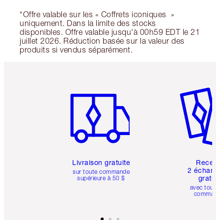
*Offre valable sur les « Coffrets iconiques »
uniquement. Dans la limite des stocks
disponibles. Offre valable jusqu'à 00h59 EDT le 21
juillet 2026. Réduction basée sur la valeur des
produits si vendus séparément.
Article 1 sur 6
Article 
Livraison gratuite
Recev
2 échanti
sur toute commande
gratui
supérieure à 50 $
avec toute
comman