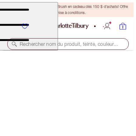
Recevez un pinceau Bronzing Brush en cadeau dès 150 $ d'achats! Offre
soumise à conditions.
Rechercher nom du produit, teinte, couleur...
45 % DE RABAIS!
CHARLOTTE’S ICONIC BEAUTY WAND TRIO
OFFER ENDED
178,50 $