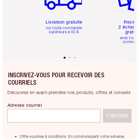
Livraison gratuite
Recev
2 échanti
sur toute commande
gratui
supérieure à 50 $
avec toute
comman
INSCRIVEZ-VOUS POUR RECEVOIR DES
COURRIELS
Découvrez en avant-première nos produits, offres et conseils
Adresse courriel
S’INSCRIRE
Offre soumise à conditions. En communiquant votre adresse