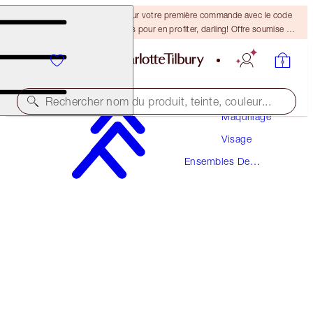
-15 % + la livraison gratuite sur votre première commande avec le code
DARLING15. Connectez-vous pour en profiter, darling! Offre soumise à
conditions.
Rechercher nom du produit, teinte, couleur...
Maquillage
Visage
ÉCONOMISEZ 10 %
Ensembles De
HOLLYWOOD FLAWLESS COMPLEXION DUO
Maquillage
MAGICAL SAVINGS
135,00 $
121,50 $