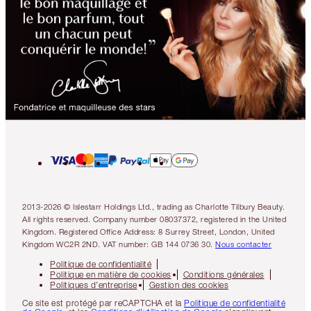
2013-2026 © Islestarr Holdings Ltd., trading as Charlotte Tilbury Beauty.
All rights reserved. Company number 08037372, registered in the United
Kingdom. Registered Office Address: 8 Surrey Street, London, United
Kingdom WC2R 2ND. VAT number: GB 144 0736 30.
Nous contacter
Politique de confidentialité
Politique en matière de cookies
Conditions générales
Politiques d’entreprise
Gestion des cookies
Ce site est protégé par reCAPTCHA et la
Politique de confidentialité