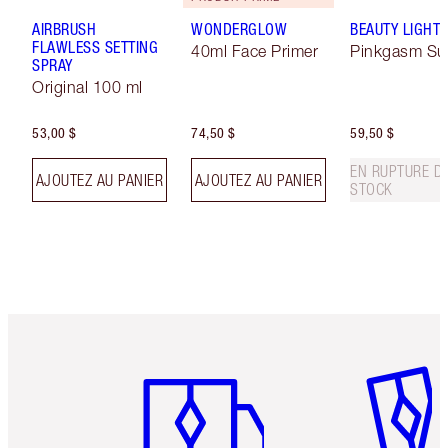
AIRBRUSH
WONDERGLOW
BEAUTY LIGHT
FLAWLESS SETTING
40ml Face Primer
Pinkgasm Su
SPRAY
Original 100 ml
53,00 $
74,50 $
59,50 $
EN RUPTURE D
AJOUTEZ AU PANIER
AJOUTEZ AU PANIER
STOCK
Article 1 sur 6
Article 