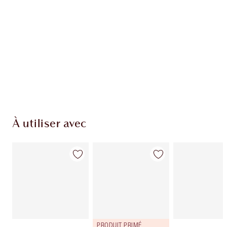
EXCLUSIVITÉS CHARLOTTE TILBURY
Club fidélité Charlotte's Darlings. Gagnez des
points de fidélité à chaque achat!
Livraison standard gratuite quand vous
dépensez 50,00 $
Choisissez 2 échantillons gratuits au moment
du paiement
À utiliser avec
PRODUIT PRIMÉ