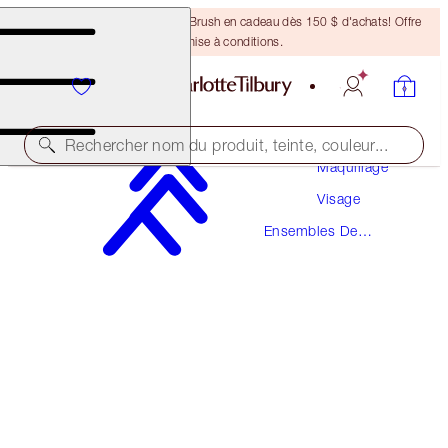
Recevez un pinceau Bronzing Brush en cadeau dès 150 $ d'achats! Offre
soumise à conditions.
Rechercher nom du produit, teinte, couleur...
Maquillage
Visage
ÉCONOMISEZ 5 %
Ensembles De
CHARLOTTE'S BEAUTIFUL SKIN GLOW KIT
Maquillage
MAGICAL SAVINGS
130,00 $
104,00 $