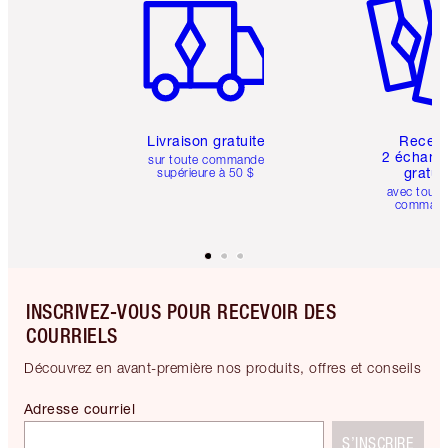
Livraison gratuite
Recev
2 échanti
sur toute commande
gratui
supérieure à 50 $
avec toute
comman
INSCRIVEZ-VOUS POUR RECEVOIR DES
COURRIELS
Découvrez en avant-première nos produits, offres et conseils
Adresse courriel
S’INSCRIRE