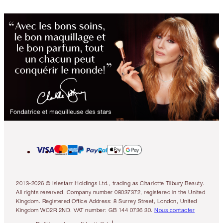
2013-2026 © Islestarr Holdings Ltd., trading as Charlotte Tilbury Beauty.
All rights reserved. Company number 08037372, registered in the United
Kingdom. Registered Office Address: 8 Surrey Street, London, United
Kingdom WC2R 2ND. VAT number: GB 144 0736 30.
Nous contacter