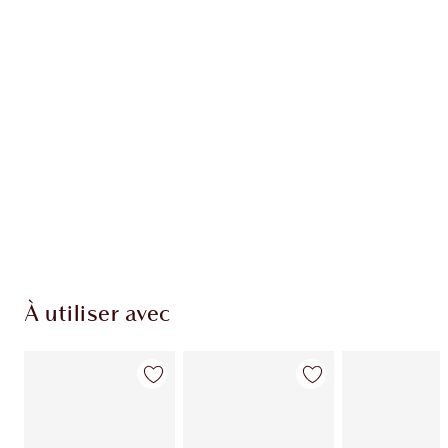
EXCLUSIVITÉS CHARLOTTE TILBURY
Club fidélité Charlotte's Darlings. Gagnez des
points de fidélité à chaque achat!
Livraison standard gratuite quand vous
dépensez 50,00 $
Choisissez 2 échantillons gratuits au moment
du paiement
À utiliser avec