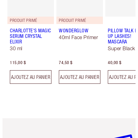
PRODUIT PRIMÉ
PRODUIT PRIMÉ
CHARLOTTE'S MAGIC
WONDERGLOW
PILLOW TALK 
SERUM CRYSTAL
UP LASHES!
40ml Face Primer
ELIXIR
MASCARA
30 ml
Super Black 
115,00 $
74,50 $
40,00 $
AJOUTEZ AU PANIER
AJOUTEZ AU PANIER
AJOUTEZ AU P
Article 1 sur 6
Article 