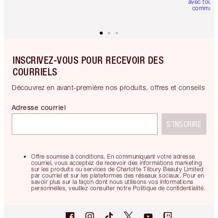
avec toute
comman
INSCRIVEZ-VOUS POUR RECEVOIR DES
COURRIELS
Découvrez en avant-première nos produits, offres et conseils
Adresse courriel
S’INSCRIRE
Offre soumise à conditions. En communiquant votre adresse
courriel, vous acceptez de recevoir des informations marketing
sur les produits ou services de Charlotte Tilbury Beauty Limited
par courriel et sur les plateformes des réseaux sociaux. Pour en
savoir plus sur la façon dont nous utilisons vos informations
personnelles, veuillez consulter notre Politique de confidentialité.