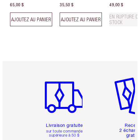
65,00 $
35,50 $
49,00 $
EN RUPTURE D
AJOUTEZ AU PANIER
AJOUTEZ AU PANIER
STOCK
Article 1 sur 6
Article 
Livraison gratuite
Recev
2 échanti
sur toute commande
gratui
supérieure à 50 $