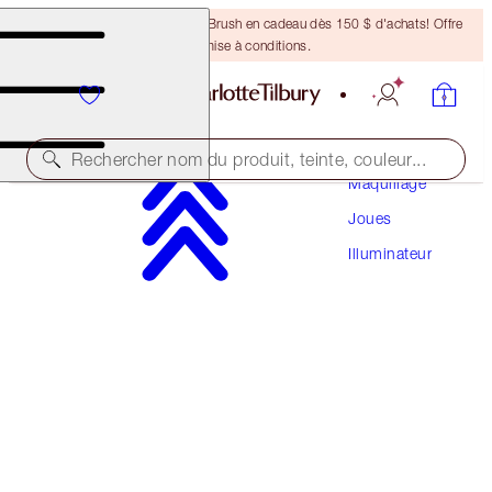
Recevez un pinceau Bronzing Brush en cadeau dès 150 $ d'achats! Offre
soumise à conditions.
Rechercher nom du produit, teinte, couleur...
Maquillage
Joues
NOUVEAUTÉ!
Illuminateur
UNREAL SUMMER BLUSH + GLOW DUO
FACE KIT
119,50 $
113,53 $
(
70,29 $
/
10
g
)