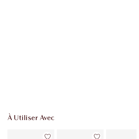
EXCLUSIVITÉS CHARLOTTE TILBURY
Club fidélité Charlotte's Darlings. Gagnez des
points de fidélité à chaque achat!
Livraison standard gratuite quand vous
dépensez 50,00 $
Choisissez 2 échantillons gratuits au moment
du paiement
À Utiliser Avec