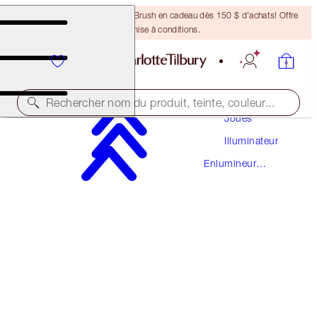
Recevez un pinceau Bronzing Brush en cadeau dès 150 $ d'achats! Offre
soumise à conditions.
Maquillage
Rechercher nom du produit, teinte, couleur...
Joues
Illuminateur
HOLLYWOOD FLAWLESS FILTER
Enlumineur
6 TAN
Liquide
67,50 $
(
22,50 $
/
10
ml
)