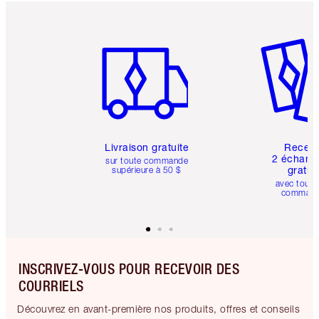
Article 1 sur 6
Article 
Livraison gratuite
Recev
2 échanti
sur toute commande
gratui
supérieure à 50 $
avec toute
comman
INSCRIVEZ-VOUS POUR RECEVOIR DES
COURRIELS
Découvrez en avant-première nos produits, offres et conseils