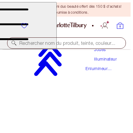
DERNIÈRE CHANCE ! Un mini duo beauté offert dès 150 $ d'achats!
Offre soumise à conditions.
Maquillage
Rechercher nom du produit, teinte, couleur...
Joues
Illuminateur
HOLLYWOOD FLAWLESS FILTER
Enlumineur
1 FAIR
Liquide
67,50 $
(
22,50 $
/
10
ml
)