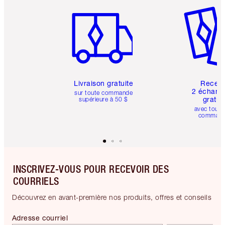
Article 1 sur 6
Article 
Livraison gratuite
Recev
2 échanti
sur toute commande
gratui
supérieure à 50 $
avec toute
comman
INSCRIVEZ-VOUS POUR RECEVOIR DES
COURRIELS
Découvrez en avant-première nos produits, offres et conseils
Adresse courriel