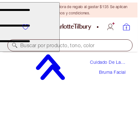
Obtén una brocha bronceadora de regalo al gastar $135 Se aplican
términos y condiciones.
Buscar por producto, tono, color
Cuidado De La
HYDRATE, OXYGENATE & PROTECT SKINCARE
Piel
KIT
Bruma Facial
SKINCARE KIT
$102.00
$96.90