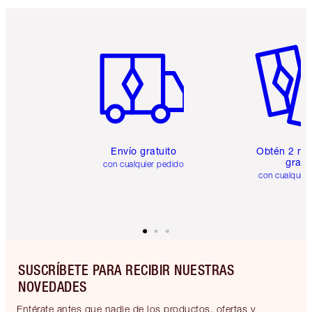
Artículo 1 de 6
Artículo
Envío gratuito
Obtén 2 mu
gratis
con cualquier pedido
con cualquier
SUSCRÍBETE PARA RECIBIR NUESTRAS
NOVEDADES
Entérate antes que nadie de los productos, ofertas y