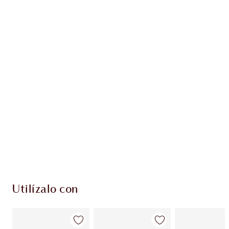
Gana 96 monedas de fidelización
Más información
EXCLUSIVOS DE CHARLOTTE TILBURY
Club de fidelidad Charlotte’s Darlings. Gana
monedas de fidelización cada vez que
compres!
Entrega estándar gratuita al gastar $50
Escoge 2 muestras gratis al momento de pagar
Utilízalo con