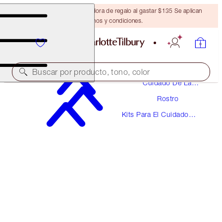
Obtén una brocha bronceadora de regalo al gastar $135 Se aplican
términos y condiciones.
Buscar por producto, tono, color
Cuidado De La
Piel
Rostro
AHORRA 10%
Kits Para El Cuidado
CHARLOTTE’S MAGIC SKIN ON-THE-GO KIT
De La Piel
SKINCARE KIT
$107.00
$96.30
(
$133.75
/
100
ml
)