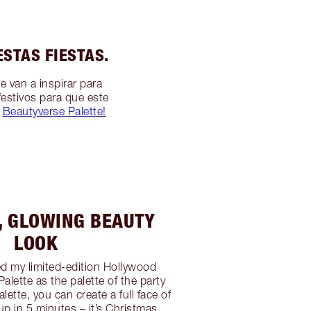
STAS FIESTAS.
e van a inspirar para
estivos para que este
Beautyverse Palette!
Y, GLOWING BEAUTY
LOOK
ted my limited-edition Hollywood
alette as the palette of the party
lette, you can create a full face of
 in 5 minutes – it’s Christmas