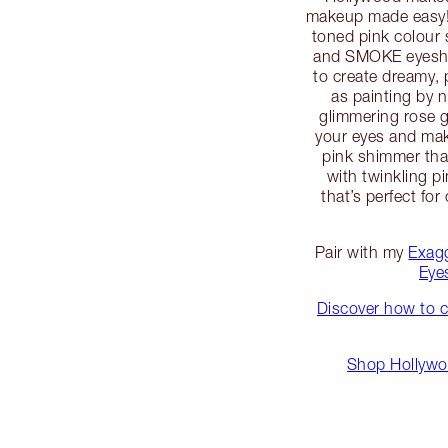
makeup made easy! 
toned pink colou
and SMOKE eyesha
to create dreamy, p
as painting by 
glimmering rose go
your eyes and ma
pink shimmer tha
with twinkling p
that’s perfect for
Pair with my
Exag
Eye
Discover how to c
Shop Hollywoo