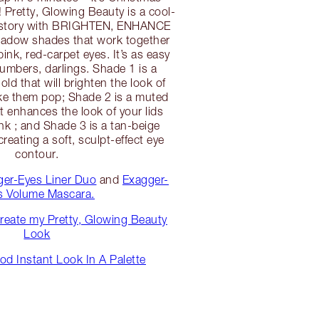
Pretty, Glowing Beauty is a cool-
r story with BRIGHTEN, ENHANCE
dow shades that work together
ink, red-carpet eyes. It’s as easy
numbers, darlings. Shade 1 is a
ld that will brighten the look of
ke them pop; Shade 2 is a muted
t enhances the look of your lids
ink ; and Shade 3 is a tan-beige
 creating a soft, sculpt-effect eye
contour.
ger-Eyes Liner Duo
and
Exagger-
s Volume Mascara.
reate my Pretty, Glowing Beauty
Look
d Instant Look In A Palette