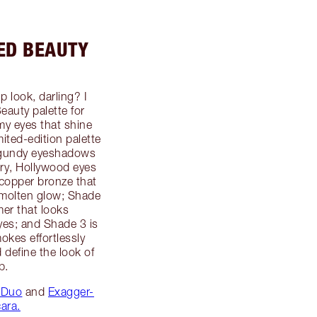
ED BEAUTY
 look, darling? I
auty palette for
my eyes that shine
mited-edition palette
rgundy eyeshadows
ltry, Hollywood eyes
 copper bronze that
a molten glow; Shade
er that looks
yes; and Shade 3 is
okes effortlessly
 define the look of
p.
 Duo
and
Exagger-
ara.