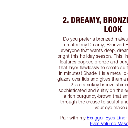
2. DREAMY, BRONZ
LOOK
Do you prefer a bronzed makeup
created my Dreamy, Bronzed Be
everyone that wants deep, drea
bright this holiday season. This li
features copper, bronze and bu
that layer flawlessly to create su
in minutes! Shade 1 is a metallic
glazes over lids and gives them 
2 is a smokey bronze shimm
sophisticated and sultry on the e
a rich burgundy-brown that sm
through the crease to sculpt and
your eye makeu
Pair with my
Exagger-Eyes Liner
Eyes Volume Masc