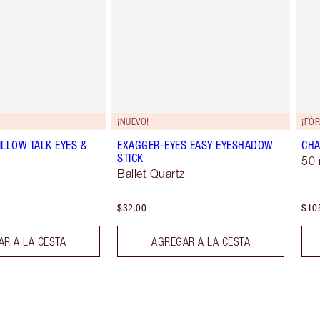
¡NUEVO!
¡FÓ
ILLOW TALK EYES &
EXAGGER-EYES EASY EYESHADOW
CHA
STICK
50 
Ballet Quartz
$32.00
$10
R A LA CESTA
AGREGAR A LA CESTA