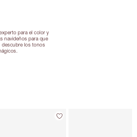
experto para el color y
oks navideños para que
, descubre los tonos
mágicos.
Artículo 4 de 108
Artículo 5 de