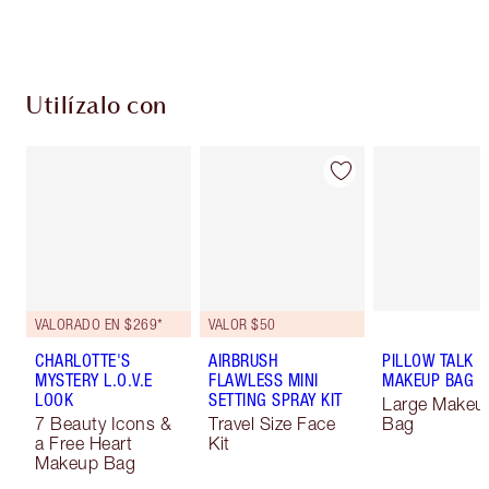
Escoge 2 muestras gratis al momento de pagar
Utilízalo con
VALORADO EN $269*
VALOR $50
CHARLOTTE'S
AIRBRUSH
PILLOW TALK
MYSTERY L.O.V.E
FLAWLESS MINI
MAKEUP BAG
LOOK
SETTING SPRAY KIT
Large Makeu
7 Beauty Icons &
Travel Size Face
Bag
a Free Heart
Kit
Makeup Bag