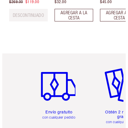
$269.00
$119.00
$32.00
$45.00
AGREGAR A LA
AGREGAR A
DESCONTINUADO
CESTA
CESTA
Artículo 1 de 6
Artículo
Envío gratuito
Obtén 2 mu
gratis
con cualquier pedido
con cualquier