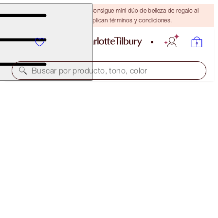
¡ÚLTIMA OPORTUNIDAD! Consigue mini dúo de belleza de regalo al
gastar $110 Se aplican términos y condiciones.
Buscar por producto, tono, color
¡VALOR ORIGINAL $88!
PILLOW TALK ICONS ON THE GO
LIP & EYE KIT
$55.00
(
$157.14
/
10
g
)