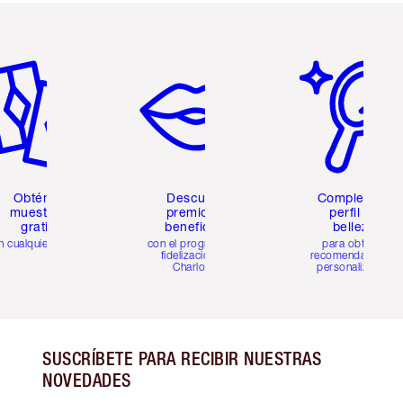
tículo 2 de 6
Artículo 3 de 6
Artículo 4 de 6
Obtén 2
Descubre
Completa tu
muestras
premios y
perfil de
gratis
beneficios
belleza
n cualquier pedido
con el programa de
para obtener
fidelización de
recomendaciones
Charlotte
personalizadas
SUSCRÍBETE PARA RECIBIR NUESTRAS
NOVEDADES