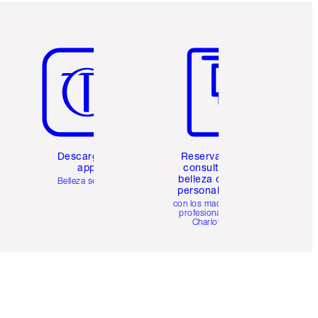
Artículo 5 de 6
Artículo 6 de 6
Descarga la
Reserva una
app
consulta de
belleza online
Belleza sencilla
personalizada
con los maquillistas
profesionales de
Charlotte.