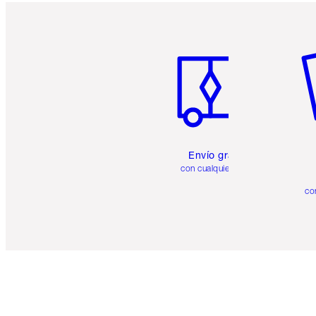
Artículo 1 de 6
Ar
Envío gratuito
con cualquier pedido
co