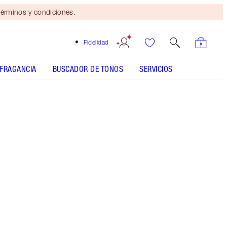
érminos y condiciones.
Fidelidad
FRAGANCIA
BUSCADOR DE TONOS
SERVICIOS
M.I. Kiss
SHADE MATCH
CÓMO APLICARLO