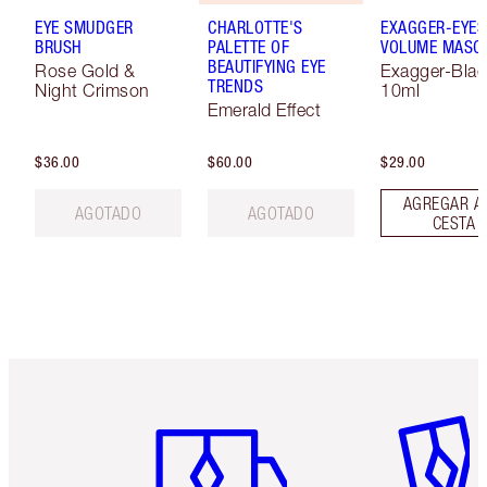
EYE SMUDGER
CHARLOTTE'S
EXAGGER-EYES
BRUSH
PALETTE OF
VOLUME MASC
BEAUTIFYING EYE
Rose Gold &
Exagger-Blac
TRENDS
Night Crimson
10ml
Emerald Effect
$36.00
$60.00
$29.00
AGREGAR A
AGOTADO
AGOTADO
CESTA
Artículo 1 de 6
Artículo