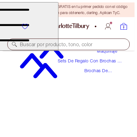
15% de descuento + ENVÍO GRATIS en tu primer pedido con el código
DARLING15. Inicia sesión para obtenerlo, darling. Aplican TyC.
Buscar por producto, tono, color
Maquillaje
Sets De Regalo Con Brochas Y
EYE BLENDER BRUSH
Accesorios De Maquillaje
Brochas De
ROSE GOLD & NIGHT CRIMSON
Maquillaje
$36.00