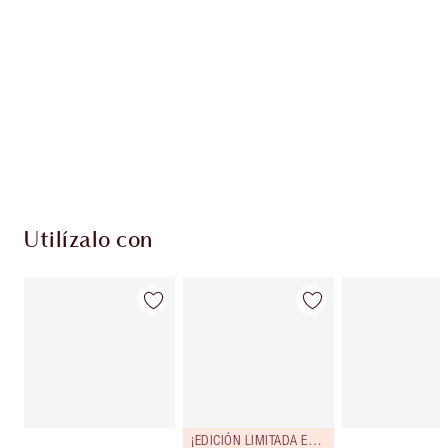
EXCLUSIVOS DE CHARLOTTE TILBURY
Club de fidelidad Charlotte’s Darlings. Gana
monedas de fidelización cada vez que
compres!
Entrega estándar gratuita al gastar $50
Escoge 2 muestras gratis al momento de pagar
Utilízalo con
¡EDICIÓN LIMITADA EXCLUSIVA!