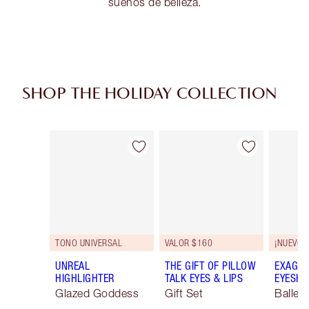
sueños de belleza.
SHOP THE HOLIDAY COLLECTION
Artículo 1 de 106
Artículo 2 de 106
TONO UNIVERSAL
VALOR $160
¡NUEVO!
UNREAL
THE GIFT OF PILLOW
EXAGGE
HIGHLIGHTER
TALK EYES & LIPS
EYESHA
Glazed Goddess
Gift Set
Ballet