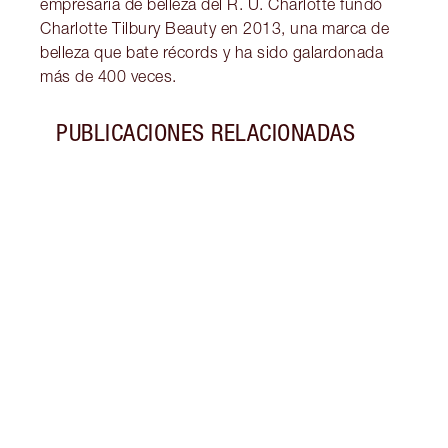
empresaria de belleza del R. U. Charlotte fundó
Charlotte Tilbury Beauty en 2013, una marca de
belleza que bate récords y ha sido galardonada
más de 400 veces.
PUBLICACIONES RELACIONADAS
Artículo 1 de 7
LOOK
¡Desc
maqui
de Ch