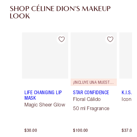
SHOP CÉLINE DION'S MAKEUP
LOOK
Artículo 1 de 9
Artículo 2 de 9
¡INCLUYE UNA MUESTRA GRATUITA!
LIFE CHANGING LIP
STAR CONFIDENCE
K.I.S.S.
MASK
Floral Cálido
Icon B
Magic Sheer Glow
50 ml Fragrance
$30.00
$100.00
$37.00