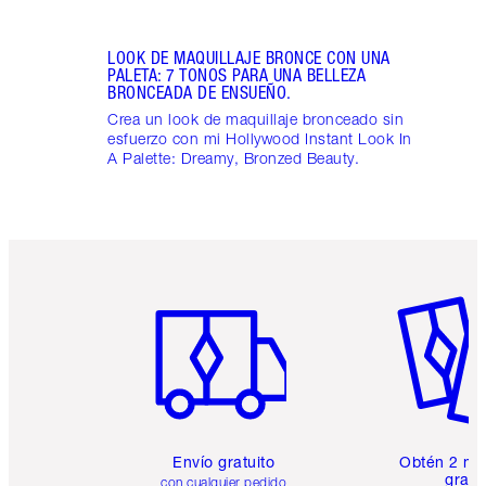
LOOK DE MAQUILLAJE BRONCE CON UNA
PALETA: 7 TONOS PARA UNA BELLEZA
BRONCEADA DE ENSUEÑO.
Crea un look de maquillaje bronceado sin
esfuerzo con mi Hollywood Instant Look In
A Palette: Dreamy, Bronzed Beauty.
Artículo 1 de 6
Artículo
Envío gratuito
Obtén 2 mu
gratis
con cualquier pedido