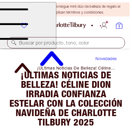
¡ÚLTIMA OPORTUNIDAD! Consigue mini dúo de belleza de regalo al
gastar $110 Se aplican términos y condiciones.
Buscar por producto, tono, color
Novedades
¡ÚLtimas Noticias De Belleza! Céline
¡ÚLTIMAS NOTICIAS DE
Dion Irradia Confianza Estelar Con La
Colección Navideña De Charlotte Tilbury
BELLEZA! CÉLINE DION
2025
IRRADIA CONFIANZA
ESTELAR CON LA COLECCIÓN
NAVIDEÑA DE CHARLOTTE
TILBURY 2025