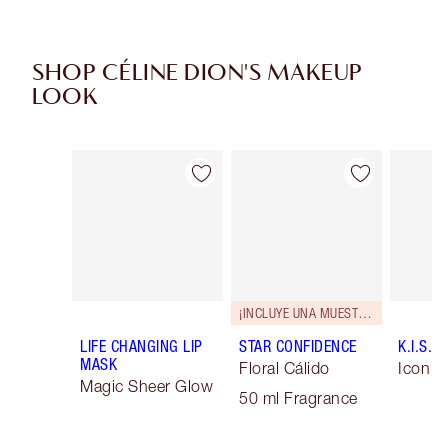
SHOP CÉLINE DION'S MAKEUP
LOOK
Artículo 1 de 9
Artículo 2 de 9
¡INCLUYE UNA MUESTRA GRATUITA!
LIFE CHANGING LIP
STAR CONFIDENCE
K.I.S.S.
MASK
Floral Cálido
Icon B
Magic Sheer Glow
50 ml Fragrance