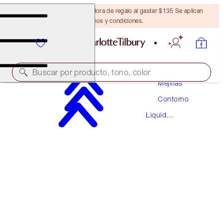
Obtén una brocha bronceadora de regalo al gastar $135 Se aplican
términos y condiciones.
Maquillaje
Buscar por producto, tono, color
Mejillas
Contorno
HOLLYWOOD CONTOUR WAND
Liquid
MEDIUM-DEEP
Contouring
$44.00