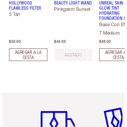
HOLLYWOOD
BEAUTY LIGHT WAND
UNREAL SKIN 
FLAWLESS FILTER
GLOW TINT
Pinkgasm Sunset
HYDRATING
5 Tan
FOUNDATION S
Base Con Efe
Soft-Focus
7 Medium
$50.00
$44.00
$48.00
AGREGAR A LA
AGREGAR A
AGOTADO
CESTA
CESTA
Artículo 1 de 6
Artículo