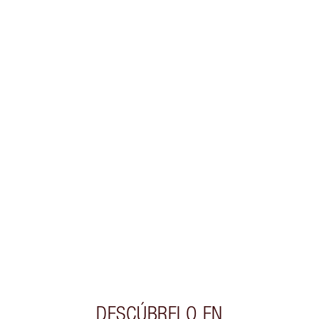
ESCOGER TONOS
Gana 58 monedas de fidelización
Más información
EXCLUSIVOS DE CHARLOTTE TILBURY
Club de fidelidad Charlotte’s Darlings. Gana
monedas de fidelización cada vez que
compres!
Entrega estándar gratuita al gastar $50
Escoge 2 muestras gratis al momento de pagar
DESCÚBRELO EN