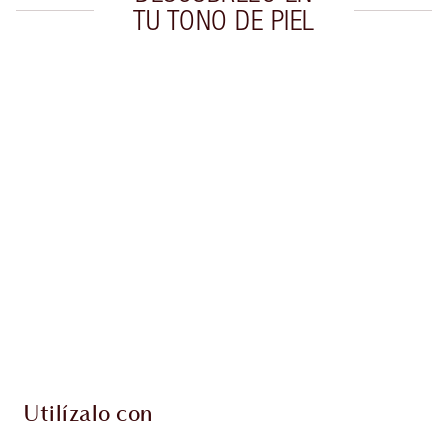
TU TONO DE PIEL
Artículo 1 de 20
Artí
Utilízalo con