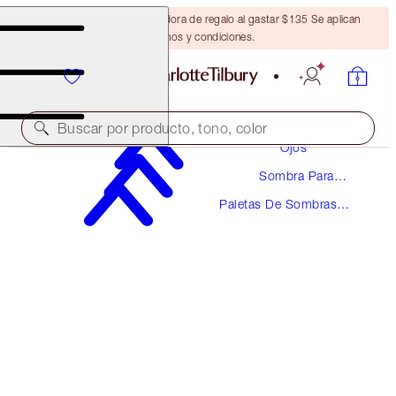
Obtén una brocha bronceadora de regalo al gastar $135 Se aplican
términos y condiciones.
Maquillaje
Buscar por producto, tono, color
Ojos
Sombra Para
LUXURY PALETTE
Ojos
Paletas De Sombras
WALK OF NO SHAME
ANTERIORMENTE "WALK OF SHAME"
Para Ojos
$58.00
(
$111.54
/
10
g
)