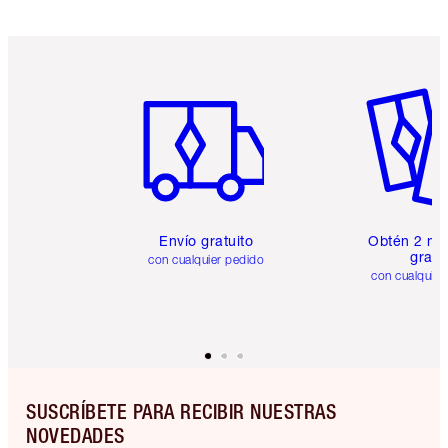
Artículo 1 de 6
Artículo
Envío gratuito
Obtén 2 mu
gratis
con cualquier pedido
con cualquier
SUSCRÍBETE PARA RECIBIR NUESTRAS
NOVEDADES