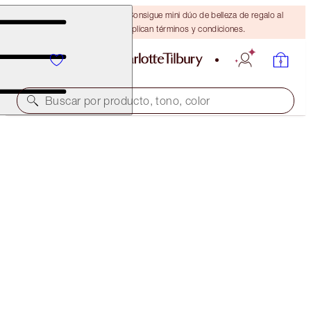
¡ÚLTIMA OPORTUNIDAD! Consigue mini dúo de belleza de regalo al
gastar $110 Se aplican términos y condiciones.
Buscar por producto, tono, color
AHORRA 10%*
EXAGGER-EYES EASY EYESHADOW STICK &
BLENDER BRUSH KIT
EYE KIT
$100.00
$90.00
(
$125.00
/
10
g
)