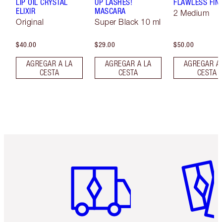
LIP OIL CRYSTAL
UP LASHES!
FLAWLESS FIN
ELIXIR
MASCARA
2 Medium
Original
Super Black 10 ml
$40.00
$29.00
$50.00
AGREGAR A LA
AGREGAR A LA
AGREGAR A
CESTA
CESTA
CESTA
Artículo 1 de 6
Artículo