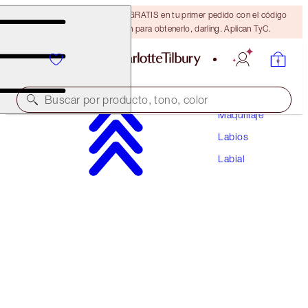
15% de descuento + ENVÍO GRATIS en tu primer pedido con el código
DARLING15. Inicia sesión para obtenerlo, darling. Aplican TyC.
Buscar por producto, tono, color
Maquillaje
Labios
K.I.S.S.I.N.G
Labial
PILLOW TALK FAIR
$37.00
(
$105.71
/
10
g
)