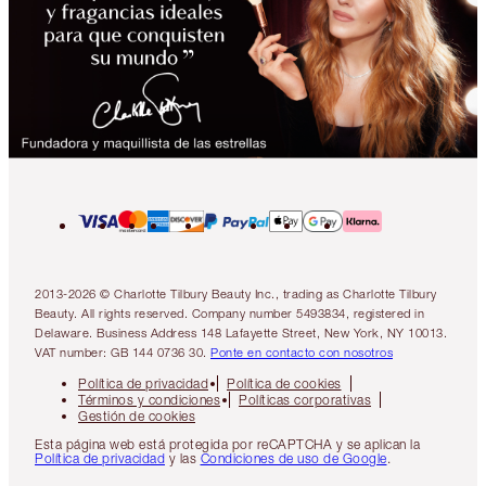
2013-2026 © Charlotte Tilbury Beauty Inc., trading as Charlotte Tilbury
Beauty. All rights reserved. Company number 5493834, registered in
Delaware. Business Address 148 Lafayette Street, New York, NY 10013.
VAT number: GB 144 0736 30.
Ponte en contacto con nosotros
Política de privacidad
Política de cookies
Términos y condiciones
Políticas corporativas
Gestión de cookies
Esta página web está protegida por reCAPTCHA y se aplican la
Política de privacidad
y las
Condiciones de uso de Google
.