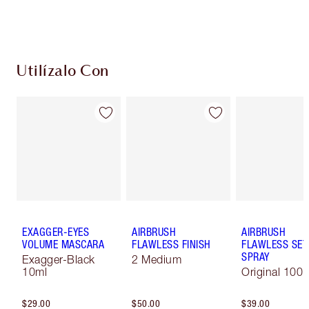
Escoge 2 muestras gratis al momento de pagar
Utilízalo Con
EXAGGER-EYES
AIRBRUSH
AIRBRUSH
VOLUME MASCARA
FLAWLESS FINISH
FLAWLESS SET
SPRAY
Exagger-Black
2 Medium
10ml
Original 100 
$29.00
$50.00
$39.00