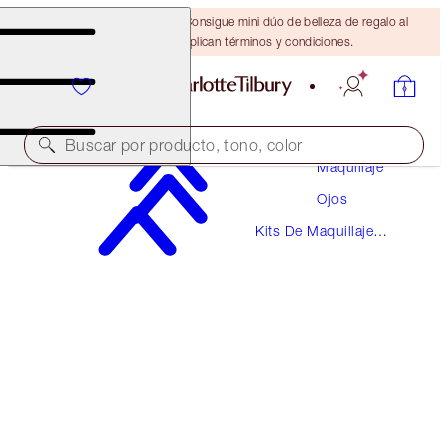
¡ÚLTIMA OPORTUNIDAD! Consigue mini dúo de belleza de regalo al
gastar $110 Se aplican términos y condiciones.
Buscar por producto, tono, color
Maquillaje
Ojos
¡EDICIÓN LIMITADA!
Kits De Maquillaje
HYPNOTISING POP SHOTS DUO
Para Ojos
EYE KIT
$68.00