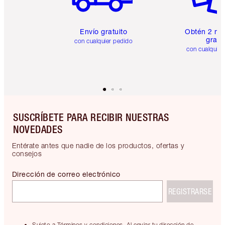
Envío gratuito
Obtén 2 mu
gratis
con cualquier pedido
con cualquier
SUSCRÍBETE PARA RECIBIR NUESTRAS
NOVEDADES
Entérate antes que nadie de los productos, ofertas y
consejos
Dirección de correo electrónico
REGISTRARSE
Sujeto a Términos y condiciones. Al enviar tu dirección de