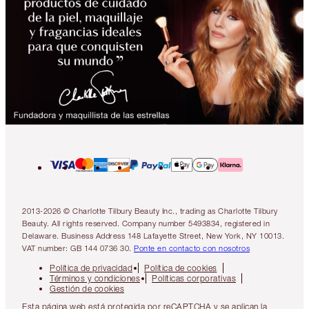
2013-2026 © Charlotte Tilbury Beauty Inc., trading as Charlotte Tilbury
Beauty. All rights reserved. Company number 5493834, registered in
Delaware. Business Address 148 Lafayette Street, New York, NY 10013.
VAT number: GB 144 0736 30.
Ponte en contacto con nosotros
Política de privacidad
Política de cookies
Términos y condiciones
Políticas corporativas
Gestión de cookies
Esta página web está protegida por reCAPTCHA y se aplican la