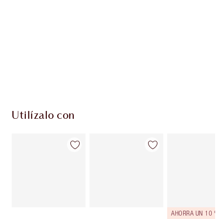
EXCLUSIVOS DE CHARLOTTE TILBURY
Club de fidelidad Charlotte’s Darlings. Gana
monedas de fidelización cada vez que
compres!
Entrega estándar gratuita al gastar $50
Escoge 2 muestras gratis al momento de pagar
Utilízalo con
AHORRA UN 10 %