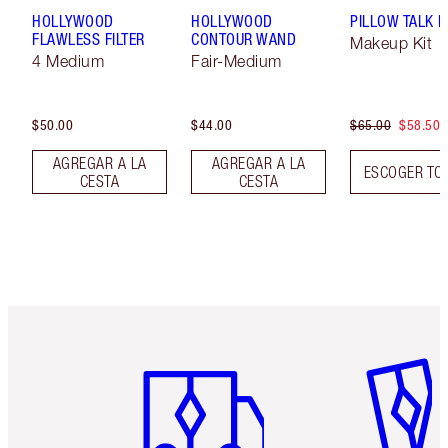
HOLLYWOOD
HOLLYWOOD
PILLOW TALK LI
FLAWLESS FILTER
CONTOUR WAND
Makeup Kit
4 Medium
Fair-Medium
$50.00
$44.00
$65.00
$58.50
AGREGAR A LA
AGREGAR A LA
ESCOGER TO
CESTA
CESTA
Artículo 1 de 6
Artículo