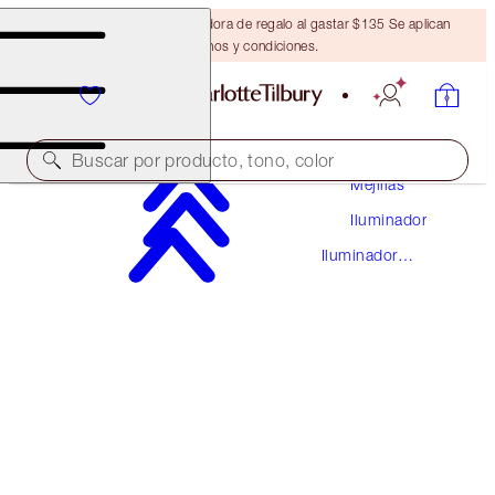
Obtén una brocha bronceadora de regalo al gastar $135 Se aplican
términos y condiciones.
Maquillaje
Buscar por producto, tono, color
Mejillas
Iluminador
BEAUTY LIGHT WAND
Iluminador
SPOTLIGHT
Líquido
$44.00