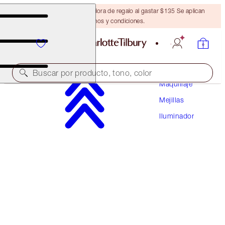
Obtén una brocha bronceadora de regalo al gastar $135 Se aplican
términos y condiciones.
Buscar por producto, tono, color
Maquillaje
Mejillas
¡NUEVO!
Iluminador
UNREAL SUMMER BLUSH + GLOW DUO
FACE KIT
$88.00
$83.60
(
$51.76
/
10
g
)