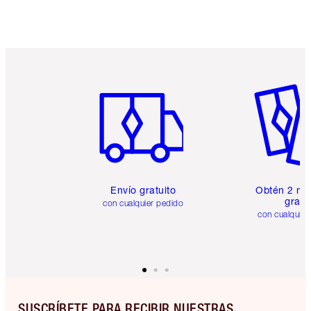
Artículo 1 de 6
Artículo
Envío gratuito
Obtén 2 mu
gratis
con cualquier pedido
con cualquier
SUSCRÍBETE PARA RECIBIR NUESTRAS