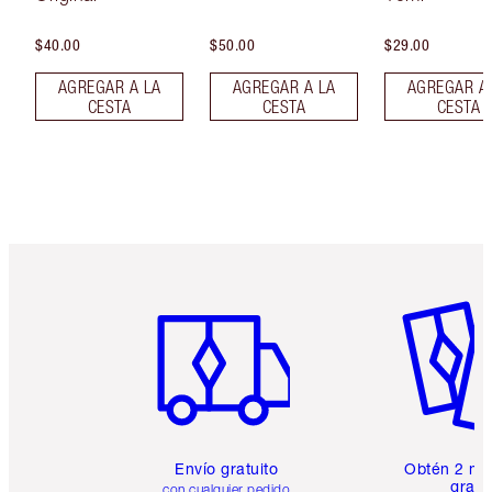
$40.00
$50.00
$29.00
AGREGAR A LA
AGREGAR A LA
AGREGAR A
CESTA
CESTA
CESTA
Artículo 1 de 6
Artículo
Envío gratuito
Obtén 2 mu
gratis
con cualquier pedido