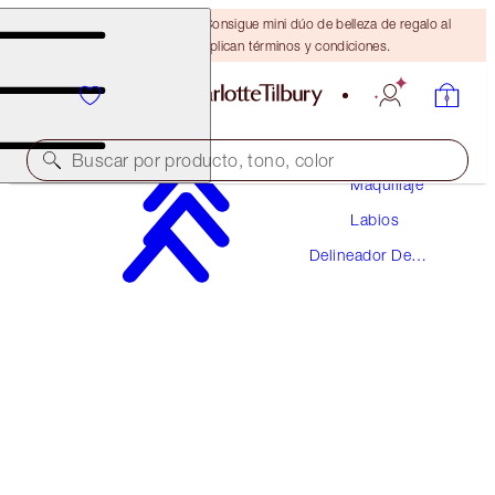
¡ÚLTIMA OPORTUNIDAD! Consigue mini dúo de belleza de regalo al
gastar $110 Se aplican términos y condiciones.
Buscar por producto, tono, color
Maquillaje
Labios
LIP CHEAT
Delineador De
FOXY BROWN
Labios
$28.00