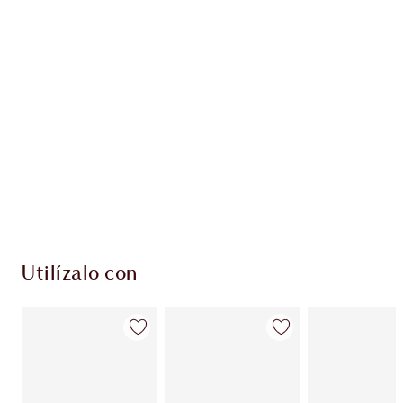
EXCLUSIVOS DE CHARLOTTE TILBURY
Club de fidelidad Charlotte’s Darlings. Gana
monedas de fidelización cada vez que
compres!
Entrega estándar gratuita al gastar $50
Escoge 2 muestras gratis al momento de pagar
Utilízalo con