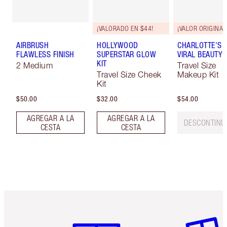
¡VALORADO EN $44!
¡VALOR ORIGINAL
AIRBRUSH
HOLLYWOOD
CHARLOTTE'S M
FLAWLESS FINISH
SUPERSTAR GLOW
VIRAL BEAUTY 
KIT
2 Medium
Travel Size
Travel Size Cheek
Makeup Kit
Kit
$50.00
$32.00
$54.00
AGREGAR A LA
AGREGAR A LA
DESCONTINU
CESTA
CESTA
Artículo 1 de 6
Artículo