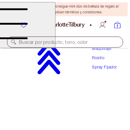
¡ÚLTIMA OPORTUNIDAD! Consigue mini dúo de belleza de regalo al
gastar $110 Se aplican términos y condiciones.
Buscar por producto, tono, color
Maquillaje
Rostro
VALOR $50
Spray Fijador
AIRBRUSH FLAWLESS MINI SETTING SPRAY
KIT
TRAVEL SIZE FACE KIT
$32.00
(
$9.41
/
10
ml
)