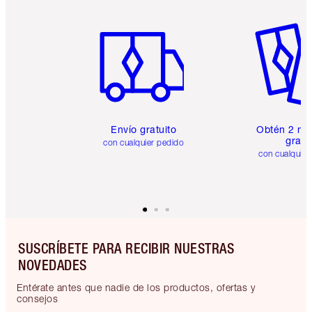
Artículo 1 de 6
Artículo
Envío gratuito
Obtén 2 mu
gratis
con cualquier pedido
con cualquier
SUSCRÍBETE PARA RECIBIR NUESTRAS
NOVEDADES
Entérate antes que nadie de los productos, ofertas y
consejos