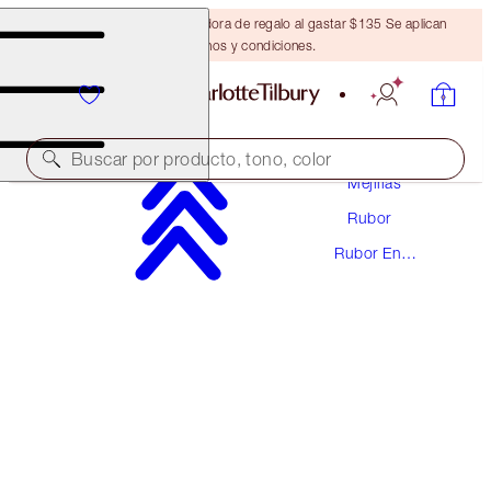
Obtén una brocha bronceadora de regalo al gastar $135 Se aplican
términos y condiciones.
Maquillaje
Buscar por producto, tono, color
Mejillas
Rubor
CHEEK TO CHIC
Rubor En
FIRST LOVE
Polvo
$43.00
(
$53.75
/
10
g
)