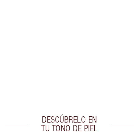
Gana 43 monedas de fidelización
Más información
EXCLUSIVOS DE CHARLOTTE TILBURY
Club de fidelidad Charlotte’s Darlings. Gana
monedas de fidelización cada vez que
compres!
Entrega estándar gratuita al gastar $50
Escoge 2 muestras gratis al momento de pagar
DESCÚBRELO EN
TU TONO DE PIEL