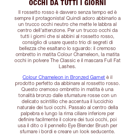
OCCHI DA TUTTI I GIORNI
Il rossetto rosso è davvero senza tempo ed è
sempre il protagonista! Quindi adoro abbinarlo a
un trucco occhi neutro che mette le labbra al
centro dell'attenzione. Per un trucco occhi da
tutti i giorni che si abbini al rossetto rosso,
consiglio di usare questo trio di segreti di
bellezza che esaltano lo sguardo: il cremoso
ombretto in matita Colour Chameleon, la matita
occhi in polvere The Classic e il mascara Full Fat
Lashes.
Colour Chameleon in Bronzed Garnet
è il
prodotto perfetto da abbinare al rossetto rosso.
Questo cremoso ombretto in matita è una
tonalità bronzo dalle sfumature rosse con un
delicato scintillio che accentua il luccichio
naturale dei tuoi occhi. Passalo al centro della
palpebra e lungo la rima ciliare inferiore per
definire facilmente il colore dei tuoi occhi, poi
usa il dito o il pennello Eye Blender Brush per
sfumare i bordi e creare un look seducente.