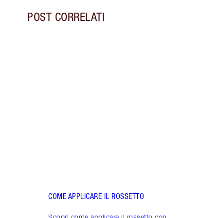
POST CORRELATI
Articolo 1 di 12
LE CO
ROSS
Crea 
a que
labbr
COME APPLICARE IL ROSSETTO
Scopri come applicare il rossetto con