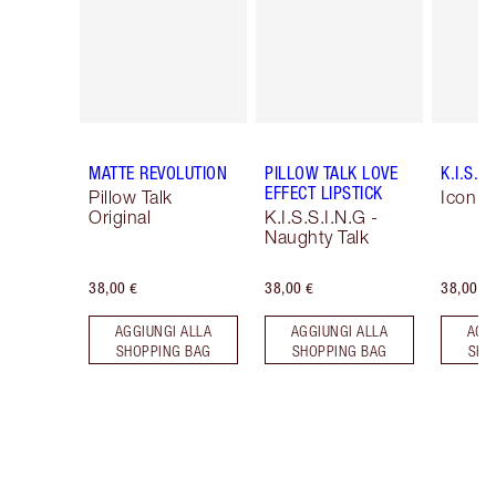
MATTE REVOLUTION
PILLOW TALK LOVE
K.I.S.S.
EFFECT LIPSTICK
Pillow Talk
Icon B
Original
K.I.S.S.I.N.G -
Naughty Talk
38,00 €
38,00 €
38,00 €
AGGIUNGI ALLA
AGGIUNGI ALLA
AGG
SHOPPING BAG
SHOPPING BAG
SHO