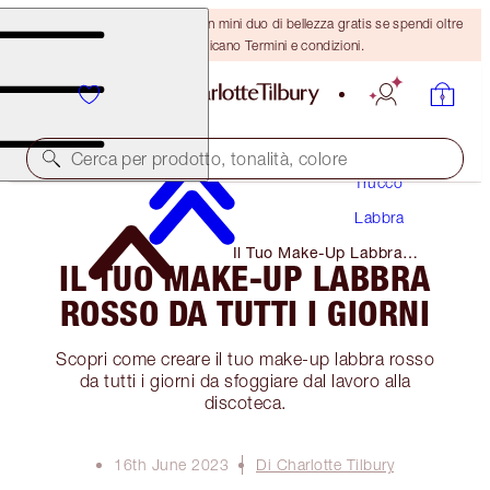
ULTIMA OCCASIONE! Ricevi un mini duo di bellezza gratis se spendi oltre
110 €! Si applicano Termini e condizioni.
Cerca per prodotto, tonalità, colore
Trucco
Labbra
Il Tuo Make-Up Labbra
IL TUO MAKE-UP LABBRA
Rosso Da Tutti I Giorni
ROSSO DA TUTTI I GIORNI
Scopri come creare il tuo make-up labbra rosso
da tutti i giorni da sfoggiare dal lavoro alla
discoteca.
16th June 2023
Di Charlotte Tilbury