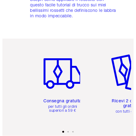
questo facile tutorial di trucco sui miei
bellissimi rossetti che definiscono le labbra
in modo impeccabile.
Articolo 1 di 6
Articolo
Consegna gratuita
Ricevi 2 ca
gratuit
per tutti gli ordini
superiori a 59 €
con tutti gli