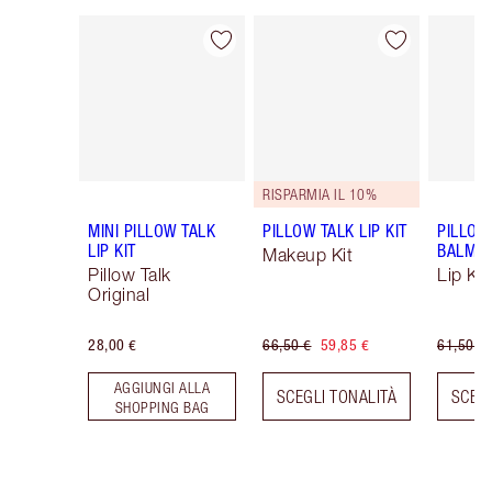
Articolo 1 di 48
Articolo 2 di 48
RISPARMIA IL 10%
MINI PILLOW TALK
PILLOW TALK LIP KIT
PILLOW
LIP KIT
BALM LI
Makeup Kit
Pillow Talk
Lip Kit
Original
28,00 €
66,50 €
59,85 €
61,50 €
AGGIUNGI ALLA
SCEGLI TONALITÀ
SCEGL
SHOPPING BAG