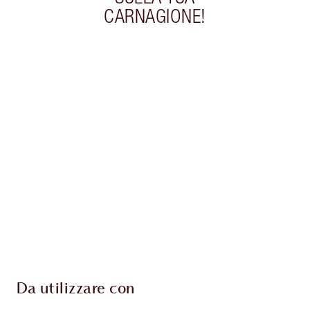
CARNAGIONE!
Articolo 1 di 20
Arti
Da utilizzare con