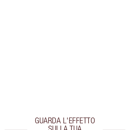
Guadagna 38 Monete Fedeltà
Scopri di più
ESCLUSIVE CHARLOTTE TILBURY
Il club fedeltà Charlotte's Darlings. Guadagna
Monete Fedeltà ogni volta che acquisti!
Consegna standard gratuita per gli ordini
superiori a 59,00 €
Scegli 2 campioni gratuiti al momento del
pagamento
GUARDA L'EFFETTO
SULLA TUA