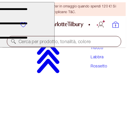
Ricevi un pennello per bronzer in omaggio quando spendi 120 €! Si
applicano T&C.
Cerca per prodotto, tonalità, colore
Trucco
Labbra
HYALURONIC HAPPIKISS
Rossetto
ENCHANTING KISS
38,00 €
(
158,33 €
/
10
g
)