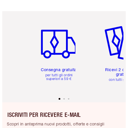
Articolo 1 di 6
Articolo
Consegna gratuita
Ricevi 2 ca
gratuit
per tutti gli ordini
superiori a 59 €
con tutti gli
ISCRIVITI PER RICEVERE E-MAIL
Scopri in anteprima nuovi prodotti, offerte e consigli