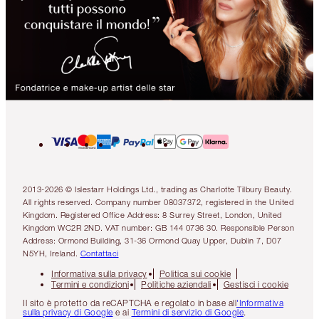
2013-2026 © Islestarr Holdings Ltd., trading as Charlotte Tilbury Beauty.
All rights reserved. Company number 08037372, registered in the United
Kingdom. Registered Office Address: 8 Surrey Street, London, United
Kingdom WC2R 2ND. VAT number: GB 144 0736 30. Responsible Person
Address: Ormond Building, 31-36 Ormond Quay Upper, Dublin 7, D07
N5YH, Ireland.
Contattaci
Informativa sulla privacy
Politica sui cookie
Termini e condizioni
Politiche aziendali
Gestisci i cookie
Il sito è protetto da reCAPTCHA e regolato in base all
'Informativa
sulla privacy di Google
e ai
Termini di servizio di Google
.