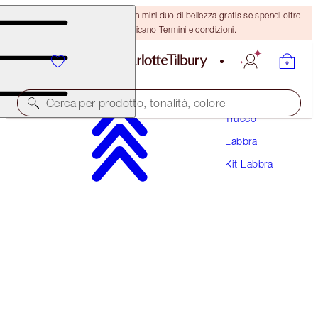
ULTIMA OCCASIONE! Ricevi un mini duo di bellezza gratis se spendi oltre
110 €! Si applicano Termini e condizioni.
Cerca per prodotto, tonalità, colore
Trucco
Labbra
SUPER NUDES SCULPT, FILL & PLUMP LIP
KIT
Kit Labbra
LIP KIT
66,50 €
63,18 €