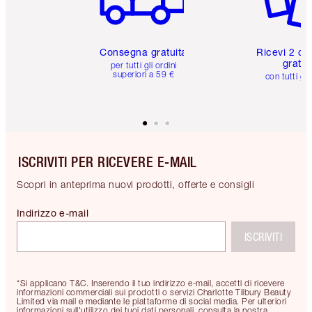
Consegna gratuita
Ricevi 2 ca
gratuit
per tutti gli ordini
superiori a 59 €
con tutti gli
ISCRIVITI PER RICEVERE E-MAIL
Scopri in anteprima nuovi prodotti, offerte e consigli
Indirizzo e-mail
ISCRIVITI
*Si applicano T&C. Inserendo il tuo indirizzo e-mail, accetti di ricevere
informazioni commerciali sui prodotti o servizi Charlotte Tilbury Beauty
Limited via mail e mediante le piattaforme di social media. Per ulteriori
informazioni sull'utilizzo dei tuoi dati personali, consulta la nostra