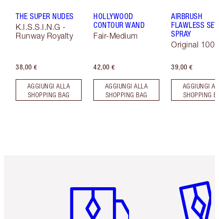
THE SUPER NUDES
HOLLYWOOD
AIRBRUSH
CONTOUR WAND
FLAWLESS SET
K.I.S.S.I.N.G -
SPRAY
Runway Royalty
Fair-Medium
Original 100 
38,00 €
42,00 €
39,00 €
AGGIUNGI ALLA
AGGIUNGI ALLA
AGGIUNGI AL
SHOPPING BAG
SHOPPING BAG
SHOPPING B
Articolo 1 di 6
Articolo