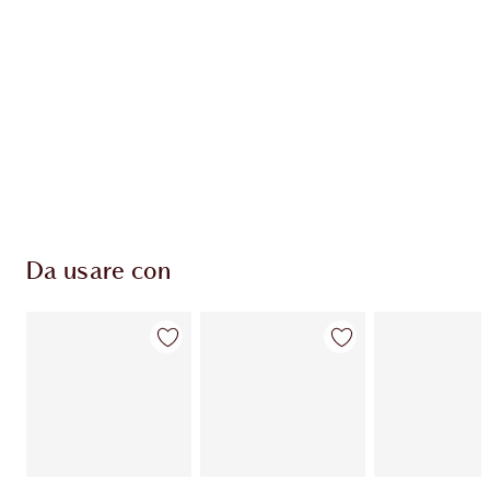
ESCLUSIVE CHARLOTTE TILBURY
Il club fedeltà Charlotte's Darlings. Guadagna
Monete Fedeltà ogni volta che acquisti!
Consegna standard gratuita per gli ordini
superiori a 59,00 €
Scegli 2 campioni gratuiti al momento del
pagamento
Da usare con