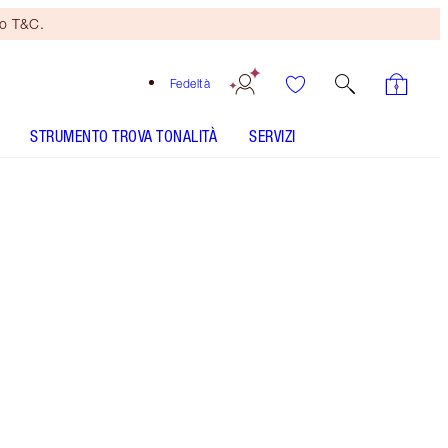
no T&C.
Fedeltà
STRUMENTO TROVA TONALITÀ
SERVIZI
UNREAL LIPS HEALTHY GLOW NECTAR OIL - Seleziona
tonalità
UNREAL LIPS HEALTHY GLOW NECTAR OIL - Seleziona
tonalità