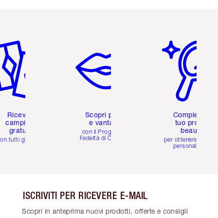
icolo 2 di 6
Articolo 3 di 6
Articolo 4 di 6
Ricevi 2
Scopri premi
Completa il
campioni
e vantaggi
tuo profilo
gratuiti
beauty
con il Programma
Fedeltà di Charlotte
on tutti gli ordini
per ottenere consigl
personalizzati
ISCRIVITI PER RICEVERE E-MAIL
Scopri in anteprima nuovi prodotti, offerte e consigli