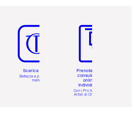
Articolo 5 di 6
Articolo 6 di 6
Scarica l'app
Prenota una
consulenza
Bellezza a portata di
online
mano
individuale
i
Con i Pro Make-up
Artist di Charlotte.