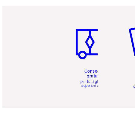
Articolo 1 di 6
Art
Consegna
gratuita
per tutti gli ordini
superiori a 59 €
c