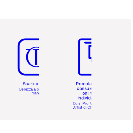
Articolo 5 di 6
Articolo 6 di 6
Scarica l'app
Prenota una
consulenza
Bellezza a portata di
online
mano
individuale
i
Con i Pro Make-up
Artist di Charlotte.