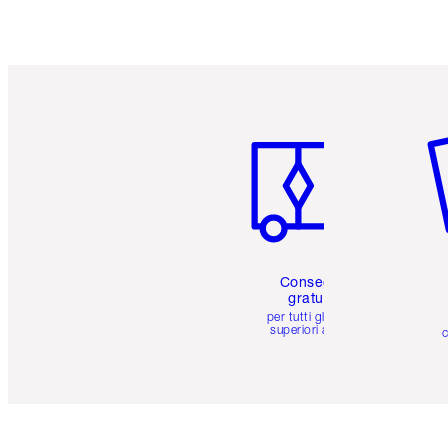
Articolo 1 di 6
Art
Consegna
gratuita
per tutti gli ordini
superiori a 59 €
c