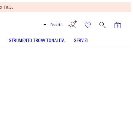
no T&C.
Fedeltà
STRUMENTO TROVA TONALITÀ
SERVIZI
Penelope Pink
SHADE MATCH
COME SI APPLICA