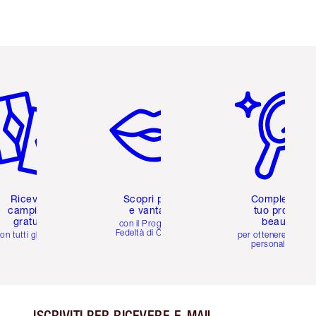
icolo 2 di 6
Articolo 3 di 6
Articolo 4 di 6
Ricevi 2
Scopri premi
Completa il
campioni
e vantaggi
tuo profilo
gratuiti
beauty
con il Programma
Fedeltà di Charlotte
on tutti gli ordini
per ottenere consigl
personalizzati
ISCRIVITI PER RICEVERE E-MAIL