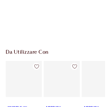
Il club fedeltà Charlotte's Darlings. Guadagna
Monete Fedeltà ogni volta che acquisti!
Consegna standard gratuita per gli ordini
superiori a 59,00 €
Scegli 2 campioni gratuiti al momento del
pagamento
Da Utilizzare Con