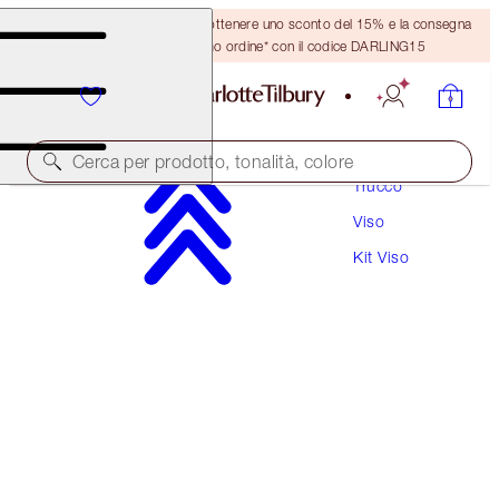
Crea un account o accedi per ottenere uno sconto del 15% e la consegna
GRATUITA sul tuo primo ordine* con il codice DARLING15
Cerca per prodotto, tonalità, colore
Trucco
Viso
RISPARMIA IL 10%
Kit Viso
CHARLOTTE'S MAGIC FLAWLESS FILTER KIT
MAGICAL SAVINGS
92,00 €
82,80 €