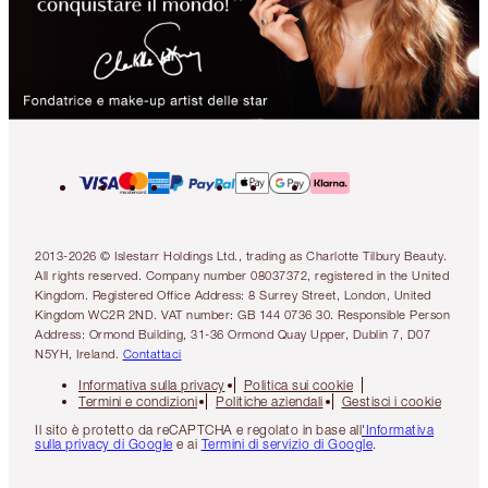
2013-2026 © Islestarr Holdings Ltd., trading as Charlotte Tilbury Beauty.
All rights reserved. Company number 08037372, registered in the United
Kingdom. Registered Office Address: 8 Surrey Street, London, United
Kingdom WC2R 2ND. VAT number: GB 144 0736 30. Responsible Person
Address: Ormond Building, 31-36 Ormond Quay Upper, Dublin 7, D07
N5YH, Ireland.
Contattaci
Informativa sulla privacy
Politica sui cookie
Termini e condizioni
Politiche aziendali
Gestisci i cookie
Il sito è protetto da reCAPTCHA e regolato in base all
'Informativa
sulla privacy di Google
e ai
Termini di servizio di Google
.