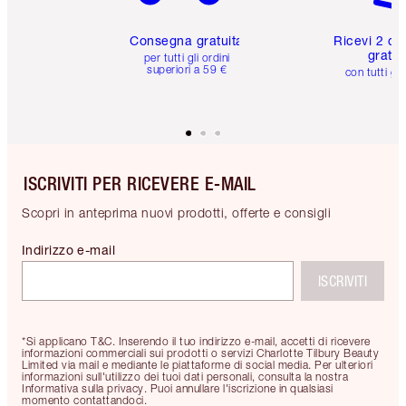
Consegna gratuita
Ricevi 2 ca
gratuit
per tutti gli ordini
superiori a 59 €
con tutti gli
ISCRIVITI PER RICEVERE E-MAIL
Scopri in anteprima nuovi prodotti, offerte e consigli
Indirizzo e-mail
ISCRIVITI
*Si applicano T&C. Inserendo il tuo indirizzo e-mail, accetti di ricevere
informazioni commerciali sui prodotti o servizi Charlotte Tilbury Beauty
Limited via mail e mediante le piattaforme di social media. Per ulteriori
informazioni sull'utilizzo dei tuoi dati personali, consulta la nostra
Informativa sulla privacy. Puoi annullare l'iscrizione in qualsiasi
momento contattandoci.