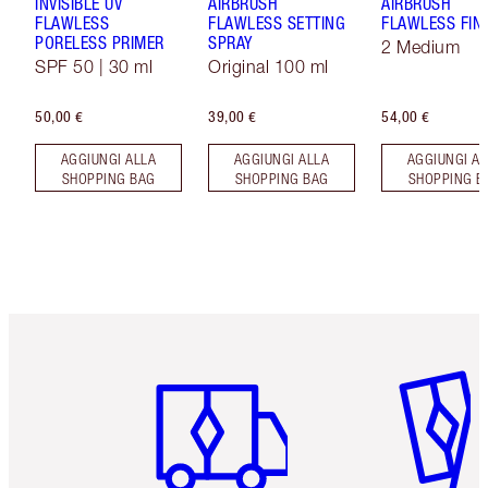
INVISIBLE UV
AIRBRUSH
AIRBRUSH
FLAWLESS
FLAWLESS SETTING
FLAWLESS FIN
PORELESS PRIMER
SPRAY
2 Medium
SPF 50 | 30 ml
Original 100 ml
50,00 €
39,00 €
54,00 €
AGGIUNGI ALLA
AGGIUNGI ALLA
AGGIUNGI AL
SHOPPING BAG
SHOPPING BAG
SHOPPING B
Articolo 1 di 6
Articolo