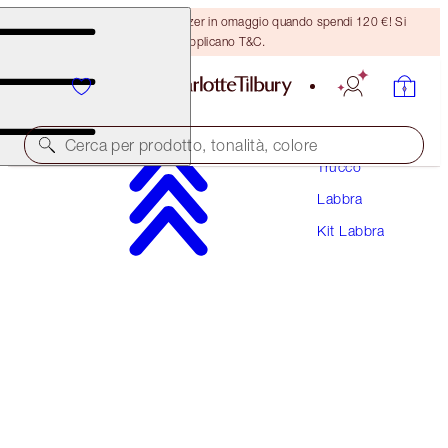
Ricevi un pennello per bronzer in omaggio quando spendi 120 €! Si
applicano T&C.
Cerca per prodotto, tonalità, colore
Trucco
Labbra
DEL VALORE DI 141 €!
Kit Labbra
HOT LIPS BAG
MAKEUP BAG & LIP KIT
111,00 €
(
100,91 €
/
10
g
)