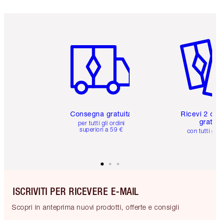
Articolo 1 di 6
Articolo
Consegna gratuita
Ricevi 2 ca
gratuit
per tutti gli ordini
superiori a 59 €
con tutti gli
ISCRIVITI PER RICEVERE E-MAIL
Scopri in anteprima nuovi prodotti, offerte e consigli