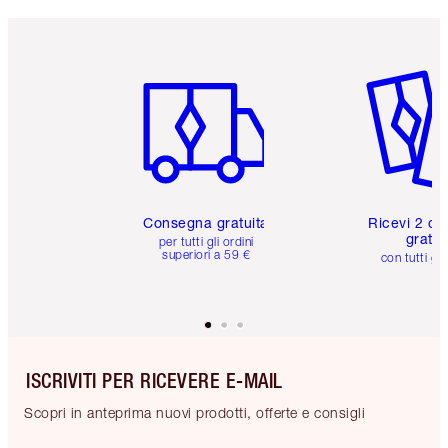
Articolo 1 di 6
Articolo
Consegna gratuita
Ricevi 2 ca
gratuit
per tutti gli ordini
superiori a 59 €
con tutti gli
ISCRIVITI PER RICEVERE E-MAIL
Scopri in anteprima nuovi prodotti, offerte e consigli