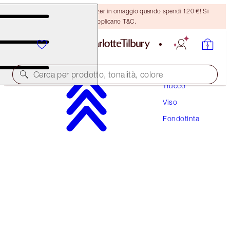
Ricevi un pennello per bronzer in omaggio quando spendi 120 €! Si
applicano T&C.
Cerca per prodotto, tonalità, colore
Trucco
Viso
BEAUTIFUL SKIN FOUNDATION
Fondotinta
1 NEUTRAL
54,00 €