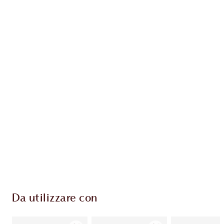
Guadagna 54 Monete Fedeltà
Scopri di più
ESCLUSIVE CHARLOTTE TILBURY
Il club fedeltà Charlotte's Darlings. Guadagna
Monete Fedeltà ogni volta che acquisti!
Consegna standard gratuita per gli ordini
superiori a 59,00 €
Scegli 2 campioni gratuiti al momento del
pagamento
Da utilizzare con