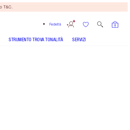
no T&C.
Fedeltà
STRUMENTO TROVA TONALITÀ
SERVIZI
Pillow Talk
SHADE MATCH
COME SI APPLICA