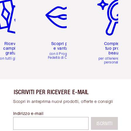
Ricevi 2
Scopri premi
Completa il
campioni
e vantaggi
tuo profilo
gratuiti
beauty
con il Programma
Fedeltà di Charlotte
on tutti gli ordini
per ottenere consigl
personalizzati
ISCRIVITI PER RICEVERE E-MAIL
Scopri in anteprima nuovi prodotti, offerte e consigli
Indirizzo e-mail
ISCRIVITI