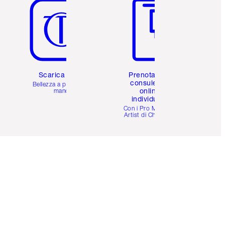
Scarica l'app
Prenota una
consulenza
Bellezza a portata di
online
mano
individuale
i
Con i Pro Make-up
Artist di Charlotte.