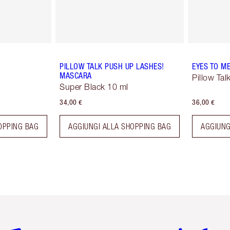
PILLOW TALK PUSH UP LASHES!
EYES TO M
MASCARA
Pillow Tal
Super Black 10 ml
34,00 €
36,00 €
OPPING BAG
AGGIUNGI ALLA SHOPPING BAG
AGGIUNG
icolo 2 di 6
Articolo 3 di 6
Articolo 4 di 6