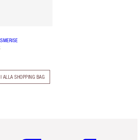
ESMERISE
k
I ALLA SHOPPING BAG
Articolo 5 di 6
Articolo 6 di 6