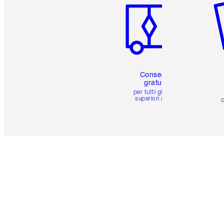
Consegna
gratuita
per tutti gli ordini
superiori a 59 €
c