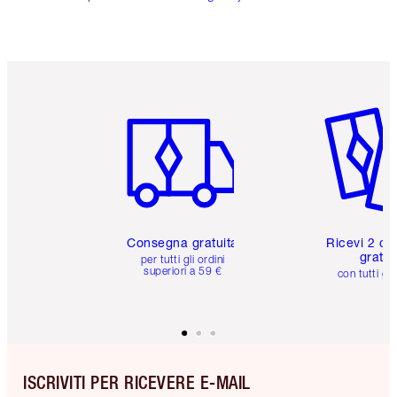
Articolo 1 di 6
Articolo
Consegna gratuita
Ricevi 2 ca
gratuit
per tutti gli ordini
superiori a 59 €
con tutti gli
ISCRIVITI PER RICEVERE E-MAIL