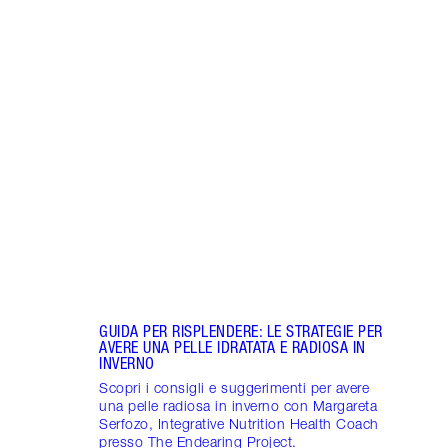
Articolo 1 di 7
INTEN
RESPO
MIGL
Scopr
con M
Healt
Proje
GUIDA PER RISPLENDERE: LE STRATEGIE PER
AVERE UNA PELLE IDRATATA E RADIOSA IN
INVERNO
Scopri i consigli e suggerimenti per avere
una pelle radiosa in inverno con Margareta
Serfozo, Integrative Nutrition Health Coach
presso The Endearing Project.