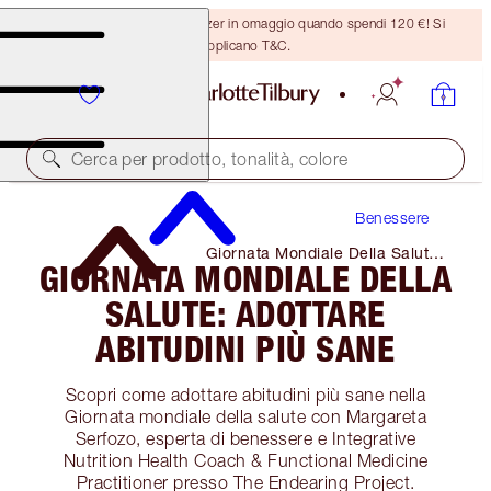
Ricevi un pennello per bronzer in omaggio quando spendi 120 €! Si
applicano T&C.
Cerca per prodotto, tonalità, colore
Benessere
Giornata Mondiale Della Salute:
GIORNATA MONDIALE DELLA
Adottare Abitudini Più Sane
SALUTE: ADOTTARE
ABITUDINI PIÙ SANE
Scopri come adottare abitudini più sane nella
Giornata mondiale della salute con Margareta
Serfozo, esperta di benessere e Integrative
Nutrition Health Coach & Functional Medicine
Practitioner presso The Endearing Project.