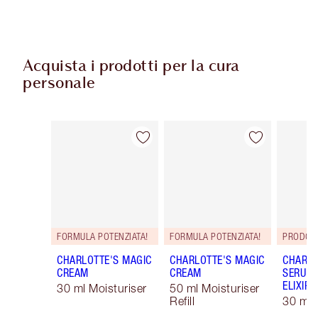
Acquista i prodotti per la cura
personale
Articolo 1 di 114
Articolo 2 di 114
FORMULA POTENZIATA!
FORMULA POTENZIATA!
PRODOT
CHARLOTTE'S MAGIC
CHARLOTTE'S MAGIC
CHARLO
CREAM
CREAM
SERUM 
ELIXIR
30 ml Moisturiser
50 ml Moisturiser
Refill
30 ml