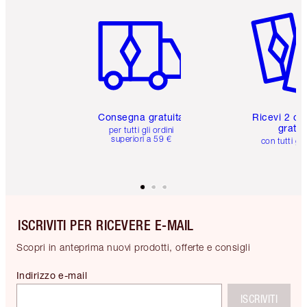
Articolo 1 di 6
Articolo
Consegna gratuita
Ricevi 2 ca
gratuit
per tutti gli ordini
superiori a 59 €
con tutti gli
ISCRIVITI PER RICEVERE E-MAIL
Scopri in anteprima nuovi prodotti, offerte e consigli
Indirizzo e-mail
ISCRIVITI