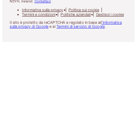
N5YH, Ireland.
Contattaci
Informativa sulla privacy
Politica sui cookie
Termini e condizioni
Politiche aziendali
Gestisci i cookie
Il sito è protetto da reCAPTCHA e regolato in base all
'Informativa
sulla privacy di Google
e ai
Termini di servizio di Google
.