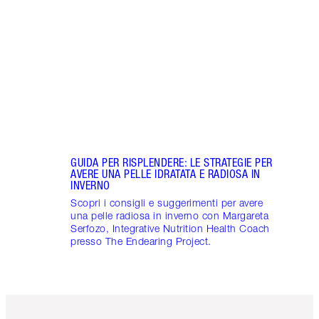
Scopr
con M
Healt
Proje
GUIDA PER RISPLENDERE: LE STRATEGIE PER
AVERE UNA PELLE IDRATATA E RADIOSA IN
INVERNO
Scopri i consigli e suggerimenti per avere
una pelle radiosa in inverno con Margareta
Serfozo, Integrative Nutrition Health Coach
presso The Endearing Project.