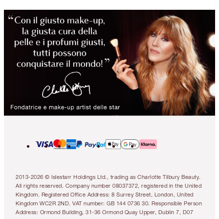
2013-2026 © Islestarr Holdings Ltd., trading as Charlotte Tilbury Beauty.
All rights reserved. Company number 08037372, registered in the United
Kingdom. Registered Office Address: 8 Surrey Street, London, United
Kingdom WC2R 2ND. VAT number: GB 144 0736 30. Responsible Person
Address: Ormond Building, 31-36 Ormond Quay Upper, Dublin 7, D07