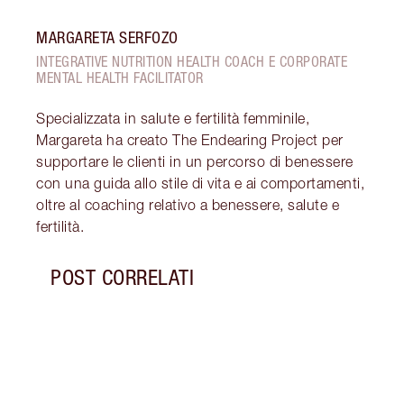
MARGARETA SERFOZO
INTEGRATIVE NUTRITION HEALTH COACH E CORPORATE
MENTAL HEALTH FACILITATOR
Specializzata in salute e fertilità femminile,
Margareta ha creato The Endearing Project per
supportare le clienti in un percorso di benessere
con una guida allo stile di vita e ai comportamenti,
oltre al coaching relativo a benessere, salute e
fertilità.
POST CORRELATI
Articolo 1 di 7
INTEN
RESPO
MIGL