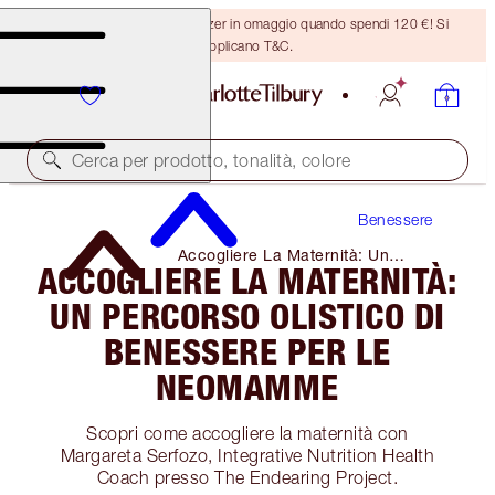
Ricevi un pennello per bronzer in omaggio quando spendi 120 €! Si
applicano T&C.
Cerca per prodotto, tonalità, colore
Benessere
Accogliere La Maternità: Un
ACCOGLIERE LA MATERNITÀ:
Percorso Olistico Di Benessere Per
Le Neomamme
UN PERCORSO OLISTICO DI
BENESSERE PER LE
NEOMAMME
Scopri come accogliere la maternità con
Margareta Serfozo, Integrative Nutrition Health
Coach presso The Endearing Project.