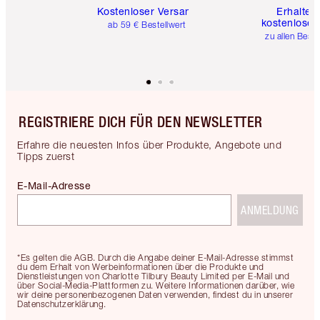
Kostenloser Versand
Erhalte 
kostenlose 
ab 59 € Bestellwert
zu allen Best
REGISTRIERE DICH FÜR DEN NEWSLETTER
Erfahre die neuesten Infos über Produkte, Angebote und
Tipps zuerst
E-Mail-Adresse
ANMELDUNG
*Es gelten die AGB. Durch die Angabe deiner E-Mail-Adresse stimmst
du dem Erhalt von Werbeinformationen über die Produkte und
Dienstleistungen von Charlotte Tilbury Beauty Limited per E-Mail und
über Social-Media-Plattformen zu. Weitere Informationen darüber, wie
wir deine personenbezogenen Daten verwenden, findest du in unserer
Datenschutzerklärung.