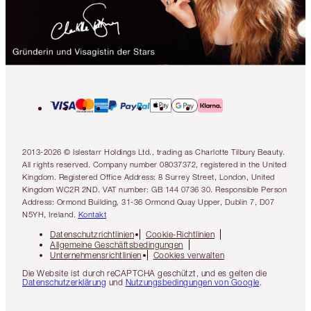
2013-2026 © Islestarr Holdings Ltd., trading as Charlotte Tilbury Beauty.
All rights reserved. Company number 08037372, registered in the United
Kingdom. Registered Office Address: 8 Surrey Street, London, United
Kingdom WC2R 2ND. VAT number: GB 144 0736 30. Responsible Person
Address: Ormond Building, 31-36 Ormond Quay Upper, Dublin 7, D07
N5YH, Ireland.
Kontakt
Datenschutzrichtlinien
Cookie-Richtlinien
Allgemeine Geschäftsbedingungen
Unternehmensrichtlinien
Cookies verwalten
Die Website ist durch reCAPTCHA geschützt, und es gelten die
Datenschutzerklärung
und
Nutzungsbedingungen von Google
.