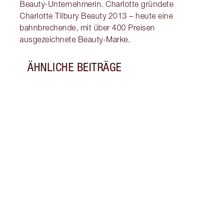
Beauty-Unternehmerin. Charlotte gründete
Charlotte Tilbury Beauty 2013 – heute eine
bahnbrechende, mit über 400 Preisen
ausgezeichnete Beauty-Marke.
ÄHNLICHE BEITRÄGE
Artikel 1 von 9
MORG
MAGI
Befol
Hautp
ganzt
wunde