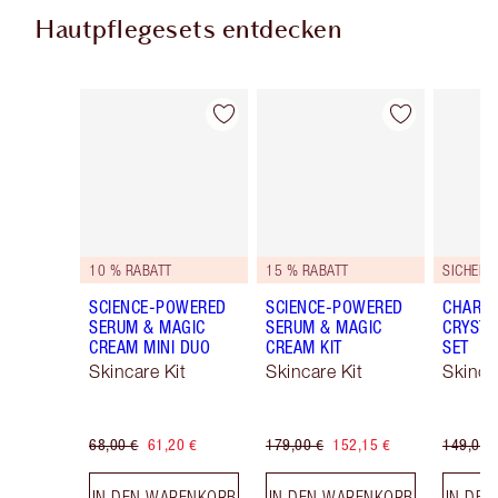
Hautpflegesets entdecken
Artikel 1 von 48
Artikel 2 von 48
10 % RABATT
15 % RABATT
SCIENCE-POWERED
SCIENCE-POWERED
CHARLO
SERUM & MAGIC
SERUM & MAGIC
CRYSTA
CREAM MINI DUO
CREAM KIT
SET
Skincare Kit
Skincare Kit
Skinca
68,00 €
61,20 €
179,00 €
152,15 €
149,00 
IN DEN WARENKORB
IN DEN WARENKORB
IN DE