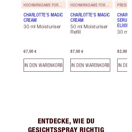
HOCHWIRKSAME FORMEL!
HOCHWIRKSAME FORMEL!
PREISG
CHARLOTTE'S MAGIC
CHARLOTTE'S MAGIC
CHARLO
CREAM
CREAM
SERUM 
ELIXIR
30 ml Moisturiser
50 ml Moisturiser
Refill
30 ml
67,00 €
87,00 €
82,00 €
IN DEN WARENKORB
IN DEN WARENKORB
IN DE
ENTDECKE, WIE DU
GESICHTSSPRAY RICHTIG