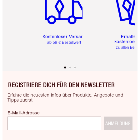
Kostenloser Versand
Erhalte 
kostenlose 
ab 59 € Bestellwert
zu allen Best
REGISTRIERE DICH FÜR DEN NEWSLETTER
Erfahre die neuesten Infos über Produkte, Angebote und
Tipps zuerst
E-Mail-Adresse
ANMELDUNG