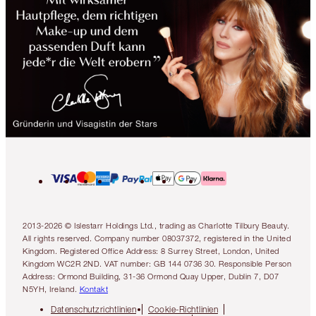
2013-2026 © Islestarr Holdings Ltd., trading as Charlotte Tilbury Beauty.
All rights reserved. Company number 08037372, registered in the United
Kingdom. Registered Office Address: 8 Surrey Street, London, United
Kingdom WC2R 2ND. VAT number: GB 144 0736 30. Responsible Person
Address: Ormond Building, 31-36 Ormond Quay Upper, Dublin 7, D07
N5YH, Ireland.
Kontakt
Datenschutzrichtlinien
Cookie-Richtlinien