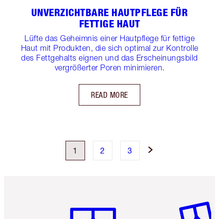
UNVERZICHTBARE HAUTPFLEGE FÜR
FETTIGE HAUT
Lüfte das Geheimnis einer Hautpflege für fettige
Haut mit Produkten, die sich optimal zur Kontrolle
des Fettgehalts eignen und das Erscheinungsbild
vergrößerter Poren minimieren.
READ MORE
1
2
3
Artikel 1 von 6
Artikel 