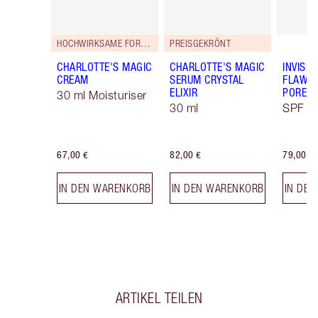
HOCHWIRKSAME FORMEL!
PREISGEKRÖNT
CHARLOTTE'S MAGIC
CHARLOTTE'S MAGIC
INVISIB
CREAM
SERUM CRYSTAL
FLAWL
ELIXIR
PORELE
30 ml Moisturiser
30 ml
SPF 50
67,00 €
82,00 €
79,00 €
IN DEN WARENKORB
IN DEN WARENKORB
IN DE
ARTIKEL TEILEN