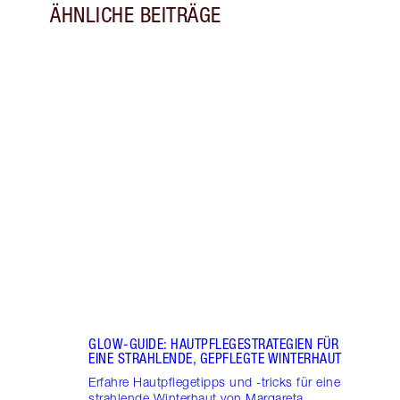
ÄHNLICHE BEITRÄGE
Artikel 1 von 8
ENTF
KONS
ZU D
KÖNN
Entde
kanns
Nutri
Proje
GLOW-GUIDE: HAUTPFLEGESTRATEGIEN FÜR
EINE STRAHLENDE, GEPFLEGTE WINTERHAUT
Erfahre Hautpflegetipps und -tricks für eine
strahlende Winterhaut von Margareta