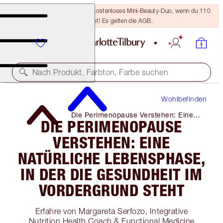
LETZTE CHANCE! Erhalte ein kostenloses Mini-Beauty-Duo, wenn du 110
€ ausgibst! Es gelten die AGB.
Nach Produkt, Farbton, Farbe suchen
Wohlbefinden
Die Perimenopause Verstehen: Eine
DIE PERIMENOPAUSE
Natürliche Lebensphase, in Der Die
Gesundheit Im Vordergrund Steht
VERSTEHEN: EINE
NATÜRLICHE LEBENSPHASE,
IN DER DIE GESUNDHEIT IM
VORDERGRUND STEHT
Erfahre von Margareta Serfozo, Integrative
Nutrition Health Coach & Functional Medicine