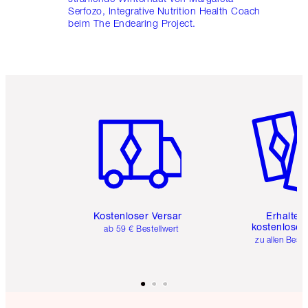
Serfozo, Integrative Nutrition Health Coach
beim The Endearing Project.
Artikel 1 von 6
Artikel 
Kostenloser Versand
Erhalte 
kostenlose 
ab 59 € Bestellwert
zu allen Best