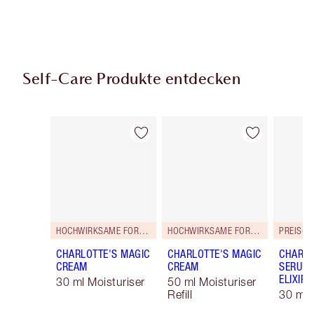
Self-Care Produkte entdecken
Artikel 1 von 114
Artikel 2 von 114
HOCHWIRKSAME FORMEL!
HOCHWIRKSAME FORMEL!
PREISG
CHARLOTTE'S MAGIC
CHARLOTTE'S MAGIC
CHARLO
CREAM
CREAM
SERUM 
ELIXIR
30 ml Moisturiser
50 ml Moisturiser
Refill
30 ml