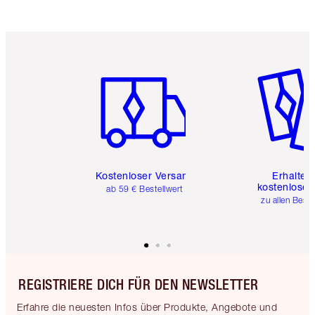
Artikel 1 von 6
Artikel 
Kostenloser Versand
Erhalte 
kostenlose 
ab 59 € Bestellwert
zu allen Best
REGISTRIERE DICH FÜR DEN NEWSLETTER
Erfahre die neuesten Infos über Produkte, Angebote und