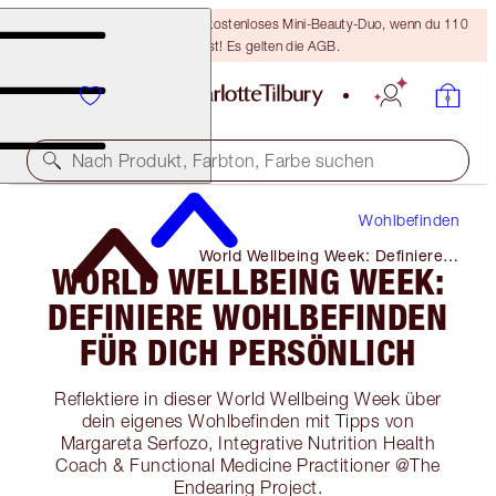
LETZTE CHANCE! Erhalte ein kostenloses Mini-Beauty-Duo, wenn du 110
€ ausgibst! Es gelten die AGB.
Nach Produkt, Farbton, Farbe suchen
Wohlbefinden
World Wellbeing Week: Definiere
WORLD WELLBEING WEEK:
Wohlbefinden Für Dich Persönlich
DEFINIERE WOHLBEFINDEN
FÜR DICH PERSÖNLICH
Reflektiere in dieser World Wellbeing Week über
dein eigenes Wohlbefinden mit Tipps von
Margareta Serfozo, Integrative Nutrition Health
Coach & Functional Medicine Practitioner @The
Endearing Project.