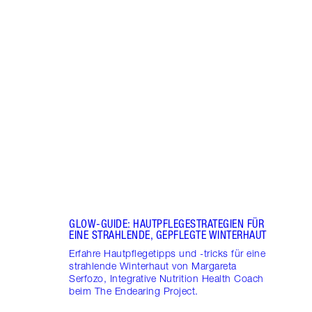
Artikel 1 von 7
ENTF
KONS
ZU D
KÖNN
Entde
kanns
Nutri
Proje
GLOW-GUIDE: HAUTPFLEGESTRATEGIEN FÜR
EINE STRAHLENDE, GEPFLEGTE WINTERHAUT
Erfahre Hautpflegetipps und -tricks für eine
strahlende Winterhaut von Margareta
Serfozo, Integrative Nutrition Health Coach
beim The Endearing Project.