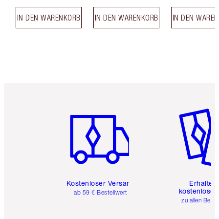
IN DEN WARENKORB
IN DEN WARENKORB
IN DEN WARE
Artikel 1 von 6
Artikel 
Kostenloser Versand
Erhalte 
kostenlose 
ab 59 € Bestellwert
zu allen Best