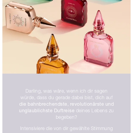
Darling, was wäre, wenn ich dir sagen
würde, dass du gerade dabei bist, dich auf
die bahnbrechendste, revolutionärste und
unglaublichste Duftreise
deines Lebens zu
begeben?
Intensiviere die von dir gewählte Stimmung