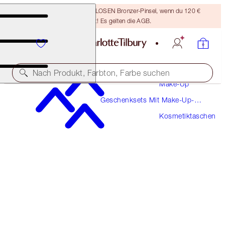
Sichere dir einen KOSTENLOSEN Bronzer-Pinsel, wenn du 120 €
ausgibst! Es gelten die AGB.
Nach Produkt, Farbton, Farbe suchen
Make-Up
Geschenksets Mit Make-Up-
MAKEUP BAG OF DREAMS
Pinseln Und Beauty-Zubehör
Kosmetiktaschen
LARGE
43,00 €