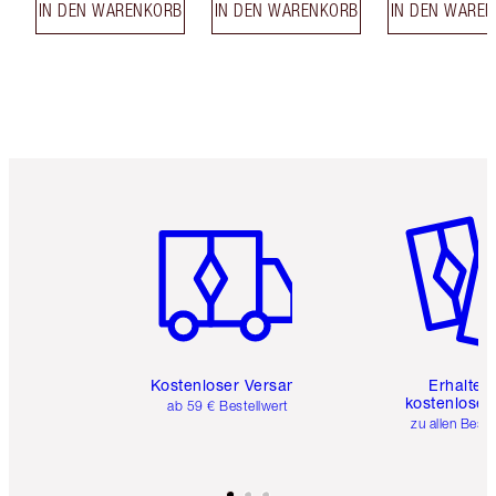
IN DEN WARENKORB
IN DEN WARENKORB
IN DEN WARE
Artikel 1 von 6
Artikel 
Kostenloser Versand
Erhalte 
kostenlose 
ab 59 € Bestellwert
zu allen Best